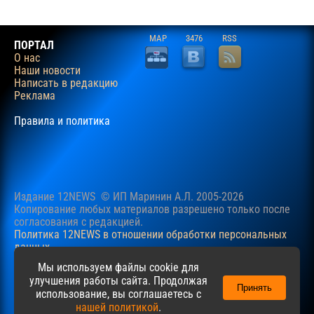
MAP
3476
RSS
ПОРТАЛ
О нас
Наши новости
Написать в редакцию
Реклама
Правила и политика
Издание 12NEWS © ИП Маринин А.Л. 2005-2026
Копирование любых материалов разрешено только после
согласования c редакцией.
Политика 12NEWS в отношении обработки персональных
данных
Наш сайт использует файлы cookie для учучшения
Мы используем файлы cookie для
пользовательского опыта. Продолжая просматривать сайт,
улучшения работы сайта. Продолжая
Принять
вы соглашаетесь с нашей
Политикой
в отношении файлов
использование, вы соглашаетесь с
cookie.
нашей политикой
.