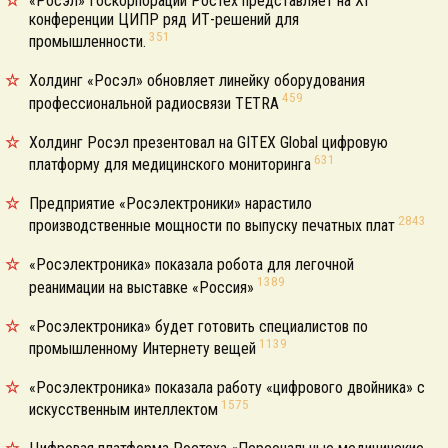
«Росэл» Госкорпорации Ростех представляет на XI
конференции ЦИПР ряд ИТ-решений для
351
промышленности.
Холдинг «Росэл» обновляет линейку оборудования
459
профессиональной радиосвязи TETRA
Холдинг Росэл презентовал на GITEX Global цифровую
631
платформу для медицинского мониторинга
Предприятие «Росэлектроники» нарастило
2843
производственные мощности по выпуску печатных плат
«Росэлектроника» показала робота для легочной
1389
реанимации на выставке «Россия»
«Росэлектроника» будет готовить специалистов по
1139
промышленному Интернету вещей
«Росэлектроника» показала работу «цифрового двойника» с
1575
искусственным интеллектом