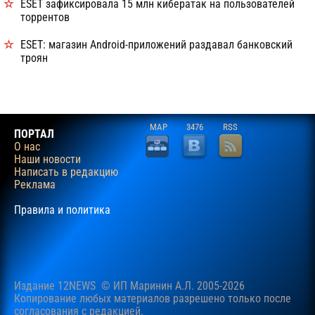
ESET зафиксировала 15 млн кибератак на пользователей
торрентов
ESET: магазин Android-приложений раздавал банковский
троян
MAP
3476
RSS
ПОРТАЛ
О нас
Наши новости
Написать в редакцию
Реклама
Правила и политика
Издание 12NEWS © ИП Маринин А.Л. 2005-2026
Копирование любых материалов разрешено только после
согласования c редакцией.