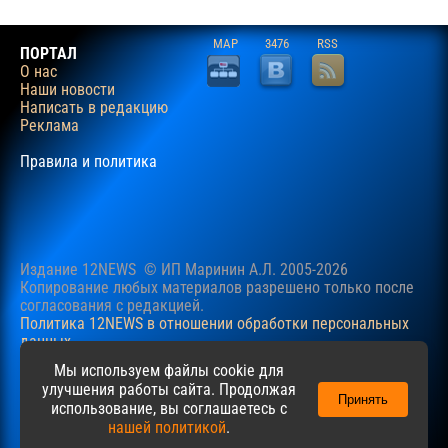
MAP
3476
RSS
ПОРТАЛ
О нас
Наши новости
Написать в редакцию
Реклама
Правила и политика
Издание 12NEWS © ИП Маринин А.Л. 2005-2026
Копирование любых материалов разрешено только после
согласования c редакцией.
Политика 12NEWS в отношении обработки персональных
данных
Наш сайт использует файлы cookie для учучшения
Мы используем файлы cookie для
пользовательского опыта. Продолжая просматривать сайт,
улучшения работы сайта. Продолжая
Принять
вы соглашаетесь с нашей
Политикой
в отношении файлов
использование, вы соглашаетесь с
cookie.
нашей политикой
.