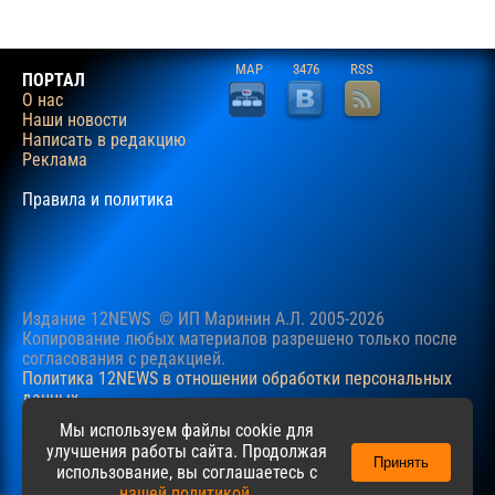
MAP
3476
RSS
ПОРТАЛ
О нас
Наши новости
Написать в редакцию
Реклама
Правила и политика
Издание 12NEWS © ИП Маринин А.Л. 2005-2026
Копирование любых материалов разрешено только после
согласования c редакцией.
Политика 12NEWS в отношении обработки персональных
данных
Наш сайт использует файлы cookie для учучшения
Мы используем файлы cookie для
пользовательского опыта. Продолжая просматривать сайт,
улучшения работы сайта. Продолжая
Принять
вы соглашаетесь с нашей
Политикой
в отношении файлов
использование, вы соглашаетесь с
cookie.
нашей политикой
.