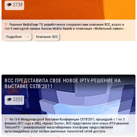
3738
Решение MediaStage TV, разработанное специалистами компании ВСС, вошло в
топ-5 ежегодной премии Russian Mobile Awards в номинации «Мобильный сервис».
Подробнее
Компания: BCC
BCC ПРЕДСТАВИЛА СВОЕ НОВОЕ IPTV-РЕШЕНИЕ НА
ВЫСТАВКЕ CSTB’2011
5355
На 13-й Международной Выставке-Конференции CSTB’2011, прошедшей с 1 по 3
февраля 2011 года в МВЦ «Крокус Экспо», BCC представила свое новое IPTV-решение
TelecomTV — универсальную масштабируемую платформу предоставления
мультимедийных услуг на базе различных технологий сетей доступа.