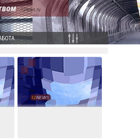
ством
- 12news.ru
АБОТА