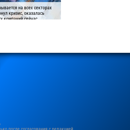
ывается на всех секторах
нул кризис, оказалась
ту компаний сейчас
ленческие решения.
6
ко после согласования c редакцией.