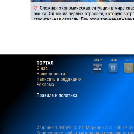
Сложная экономическая ситуация в мире сказ
рынка. Одной из первых отраслей, которую затро
строительная отрасль. При этом топ-менеджмен
необходимо принимать быстрые и верные управ
Подробнее
Компания: СофтБаланс, ГК
Система/ПО: 1C (УПП Предприятие)
MAP
3476
RSS
ПОРТАЛ
О нас
Наши новости
Написать в редакцию
Реклама
Правила и политика
Издание 12NEWS © ИП Маринин А.Л. 2005-202
Копирование любых материалов разрешено толь