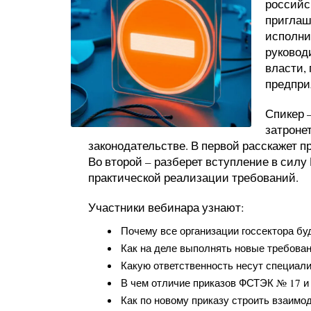
российс
приглаш
исполни
руковод
власти,
предпри
Спикер 
затроне
законодательстве. В первой расскажет пр
Во второй – разберет вступление в сил
практической реализации требований.
Участники вебинара узнают:
Почему все организации госсектора б
Как на деле выполнять новые требован
Какую ответственность несут специали
В чем отличие приказов ФСТЭК № 17 и 
Как по новому приказу строить взаимо