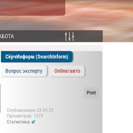
АБОТА
СёрчИнформ (SearchInform)
Вопрос эксперту
Online/авто
Print
Опубликовано
03.09.25
Просмотров: 1079
Статистика