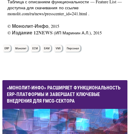
Таблица с описанием функциональности — Feature List —
доступна для скачивания по ссылке
monolit.com/ru/news/presscenter_id=241.html .
Монолит-Инфо
©
, 2015
Издание 12NEWS
©
(ИП Маринин А.Л.), 2015
ERP
Монолит
ECM
EAM
VMI
Персонал
«МОНОЛИТ-ИНФО» РАСШИРЯЕТ ФУНКЦИОНАЛЬНОСТЬ
ERP-ПЛАТФОРМЫ И ЗАВЕРШАЕТ КЛЮЧЕВЫЕ
ВНЕДРЕНИЯ ДЛЯ FMCG-СЕКТОРА