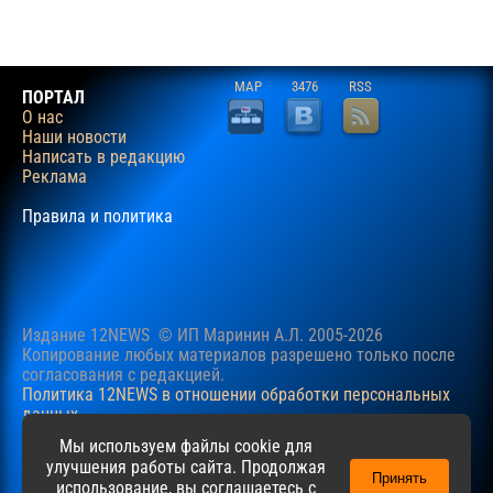
MAP
3476
RSS
ПОРТАЛ
О нас
Наши новости
Написать в редакцию
Реклама
Правила и политика
Издание 12NEWS © ИП Маринин А.Л. 2005-2026
Копирование любых материалов разрешено только после
согласования c редакцией.
Политика 12NEWS в отношении обработки персональных
данных
Наш сайт использует файлы cookie для учучшения
Мы используем файлы cookie для
пользовательского опыта. Продолжая просматривать сайт,
улучшения работы сайта. Продолжая
Принять
вы соглашаетесь с нашей
Политикой
в отношении файлов
использование, вы соглашаетесь с