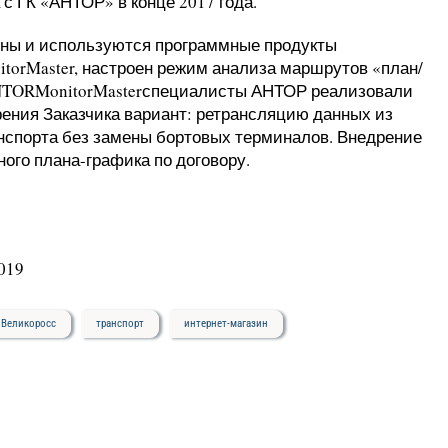
 с ГК «АНТОР» в конце 2017 года.
ены и используются программные продукты
torMaster, настроен режим анализа маршрутов «план/
ANTORMonitorMasterспециалисты АНТОР реализовали
рения Заказчика вариант: ретрансляцию данных из
спорта без замены бортовых терминалов. Внедрение
ого плана-графика по договору.
019
Великоросс
транспорт
интернет-магазин