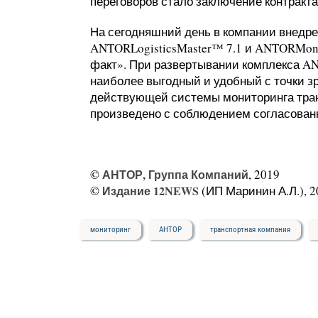
переговоров стало заключение контракта
На сегодняшний день в компании внедр
ANTORLogisticsMaster™ 7.1 и ANTORMoni
факт». При развертывании комплекса 
наиболее выгодный и удобный с точки з
действующей системы мониторинга тран
произведено с соблюдением согласованн
©
АНТОР, Группа Компаний
, 2019
©
Издание 12NEWS
(ИП Маринин А.Л.), 2
мониторинг
АНТОР
транспортная компания