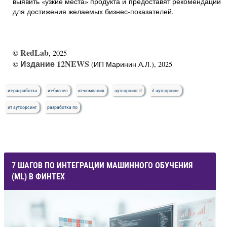
выявить «узкие места» продукта и предоставят рекомендации
для достижения желаемых бизнес-показателей.
RedLab
©
, 2025
Издание 12NEWS
©
(ИП Маринин А.Л.), 2025
ит-разработка
ит-бизнес
ит-компания
аутсорсинг it
it аутсорсинг
ит аутсорсинг
разработка по
7 ШАГОВ ПО ИНТЕГРАЦИИ МАШИННОГО ОБУЧЕНИЯ
(ML) В ФИНТЕХ