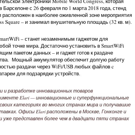
ельской электроники Mobile World Congress, которая
 Барселоне с 26 февраля по 1 марта 2018 года, стенд
ыл расположен в наиболее оживленной зоне мероприятия
ss Square – и занимал внушительную площадь (32 кв. м).
SmartWiFi – станет незаменимым гаджетом для
юбой точке мира. Достаточно установить в SmartWiFi
щим пакетом данных – и гаджет готов к раздаче
тва. Мощный аккумулятор обеспечит долгую работу
жностью раздачи через WiFi/USB любых файлов c
атареи для подзарядки устройств.
и и разработке инновационных товаров
именте Elari — инновационные и суперфункциональные
своих категориях во многих странах мира и получавшие
вках. Офисы Elari расположены в Москве, Гонконге и
 и уже представлен более чем в двадцати пяти странах