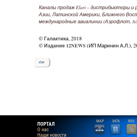
Каналы продаж Elari – дистрибьюторы и 
Азии, Латинской Америки, Ближнего Восто
международные авиалинии (Аэрофлот, AirBa
©
Галактика
, 2018
©
Издание 12NEWS
(ИП Маринин А.Л.), 2
elari
MAP
3476
RSS
ПОРТАЛ
О нас
Наши новости