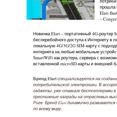
потребит
прошла в
Elari б
– Congre
Новинка Elari – портативный 4G-роутер 
бесперебойного доступа к Интернету в л
локальную 4G/3G/2G SIM-карту с подходя
интернета на любые мобильные устройс
SmartWiFi как роутера, сервера с возмо
вставленной microSD-карты и внешней б
Бренд Elari
специализируется на создани
потребительской электроники. В ассорт
гаджеты, уже ставшие бестселлерами в 
престижные награды на отраслевых выста
Риге. Бренд Elari динамично развивается
по всему миру.