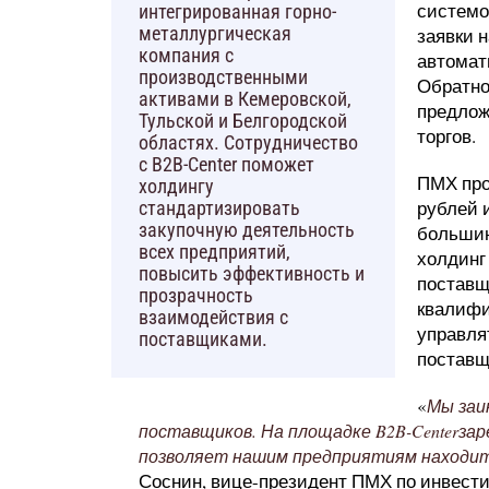
системо
интегрированная горно-
металлургическая
заявки 
компания с
автомат
производственными
Обратно
активами в Кемеровской,
предлож
Тульской и Белгородской
торгов.
областях. Сотрудничество
с B2B-Center поможет
ПМХ про
холдингу
рублей и
стандартизировать
закупочную деятельность
большин
всех предприятий,
холдинг
повысить эффективность и
поставщ
прозрачность
квалифи
взаимодействия с
управля
поставщиками.
поставщ
«
Мы заи
поставщиков. На площадке B2B-Centerзар
позволяет нашим предприятиям находит
Соснин, вице-президент ПМХ по инвести