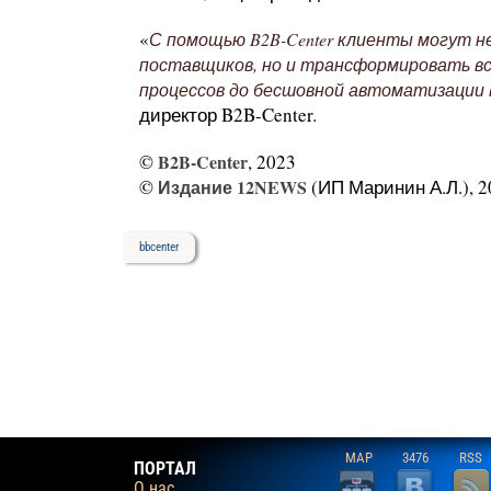
«
С помощью B2B-Center клиенты могут н
поставщиков, но и трансформировать в
процессов до бесшовной автоматизации 
директор B2B-Center.
©
B2B-Center
, 2023
©
Издание 12NEWS
(ИП Маринин А.Л.), 2
bbcenter
MAP
3476
RSS
ПОРТАЛ
О нас