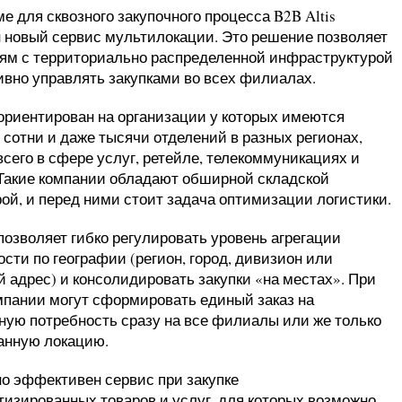
е для сквозного закупочного процесса B2B Altis
 новый сервис мультилокации. Это решение позволяет
ям с территориально распределенной инфраструктурой
вно управлять закупками во всех филиалах.
ориентирован на организации у которых имеются
 сотни и даже тысячи отделений в разных регионах,
всего в сфере услуг, ретейле, телекоммуникациях и
 Такие компании обладают обширной складской
рой, и перед ними стоит задача оптимизации логистики.
позволяет гибко регулировать уровень агрегации
сти по географии (регион, город, дивизион или
й адрес) и консолидировать закупки «на местах». При
мпании могут сформировать единый заказ на
ную потребность сразу на все филиалы или же только
анную локацию.
о эффективен сервис при закупке
тизированных товаров и услуг, для которых возможно