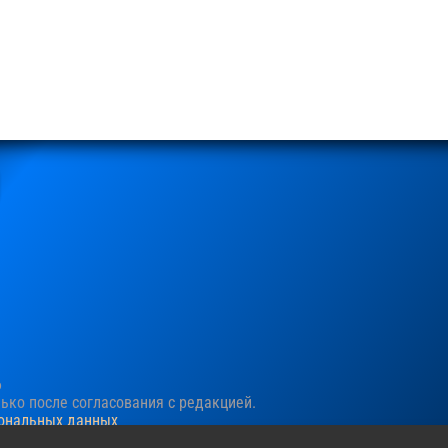
6
ко после согласования c редакцией.
сональных данных