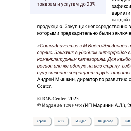
товарам и услугам до 20%.
зафикси
вариати
каждой 
продукцию. Закупщик непосредственно в
которыми предварительно были заключен
«
Сотрудничество с М.Видео-Эльдорадо п
сервис. Заказчик в удобном интерфейсе 
номенклатурным категориям. Для каждой
регион или же единую на всю страну, ги
существенно сокращает трудозатраты к
Андрей Мышкин, директор по развитию с
Center.
©
B2B-Center
, 2023
©
Издание 12NEWS
(ИП Маринин А.Л.), 2
сервис
altis
МВидео
Эльдорадо
B2B-