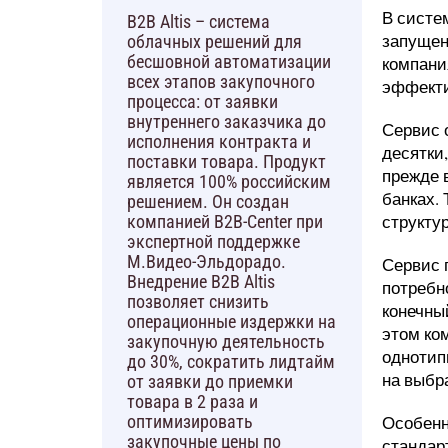
В систем
B2B Altis – система
запущен
облачных решений для
бесшовной автоматизации
компани
всех этапов закупочного
эффекти
процесса: от заявки
внутреннего заказчика до
Сервис 
исполнения контракта и
десятки,
поставки товара. Продукт
прежде 
является 100% российским
банках.
решением. Он создан
структу
компанией B2B-Center при
экспертной поддержке
М.Видео-Эльдорадо.
Сервис 
Внедрение B2B Altis
потребно
позволяет снизить
конечны
операционные издержки на
этом ко
закупочную деятельность
однотип
до 30%, сократить лидтайм
на выбр
от заявки до приемки
товара в 2 раза и
Особенн
оптимизировать
закупочные цены по
стандар