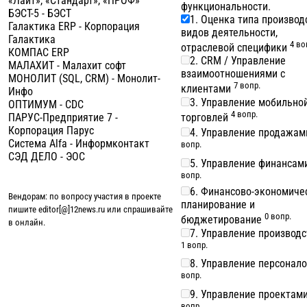
«Лайт», «Стандарт», «ПРОФ»
функциональности.
БЭСТ-5 - БЭСТ
1. Оценка типа производ
Галактика ERP - Корпорация
видов деятельности,
Галактика
4 во
отраслевой специфики
КОМПАС ERP
2. CRM / Управление
МАЛАХИТ - Малахит софт
взаимоотношениями с
МОНОЛИТ (SQL, CRM) - Монолит-
7 вопр.
клиентами
Инфо
3. Управление мобильно
ОПТИМУМ - CDC
4 вопр.
торговлей
ПАРУС-Предприятие 7 -
Корпорация Парус
4. Управление продажа
Система Alfa - Информконтакт
вопр.
СЭД ДЕЛО - ЭОС
5. Управление финанса
вопр.
6. Финансово-экономиче
Вендорам: по вопросу участия в проекте
планирование и
пишите editor[@]12news.ru или спрашивайте
0 вопр.
бюджетирование
в онлайн.
7. Управление производ
1 вопр.
8. Управление персонал
вопр.
9. Управление проектам
вопр.