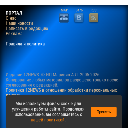
MAP
3476
RSS
ПОРТАЛ
О нас
Наши новости
Написать в редакцию
Реклама
Правила и политика
Издание 12NEWS © ИП Маринин А.Л. 2005-2026
Копирование любых материалов разрешено только после
согласования c редакцией.
Политика 12NEWS в отношении обработки персональных
данных
Наш сайт использует файлы cookie для учучшения
Мы используем файлы cookie для
пользовательского опыта. Продолжая просматривать сайт,
улучшения работы сайта. Продолжая
Принять
вы соглашаетесь с нашей
Политикой
в отношении файлов
использование, вы соглашаетесь с
cookie.
нашей политикой
.