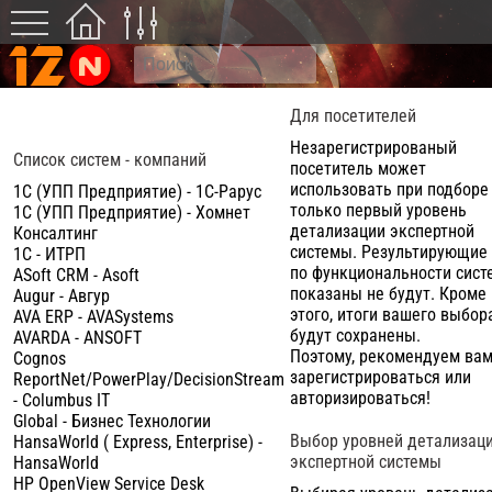
Для посетителей
Незарегистрированый
Список систем - компаний
посетитель может
использовать при подборе
1C (УПП Предприятие) - 1С-Рарус
только первый уровень
1C (УПП Предприятие) - Хомнет
детализации экспертной
Консалтинг
системы. Результирующие
1С - ИТРП
по функциональности сист
ASoft CRM - Asoft
показаны не будут. Кроме
Augur - Авгур
этого, итоги вашего выбор
AVA ERP - AVASystems
будут сохранены.
AVARDA - ANSOFT
Поэтому, рекомендуем ва
Cognos
зарегистрироваться или
ReportNet/PowerPlay/DecisionStream
авторизироваться!
- Columbus IT
Global - Бизнес Технологии
Выбор уровней детализац
HansaWorld ( Express, Enterprise) -
экспертной системы
HansaWorld
HP OpenView Service Desk