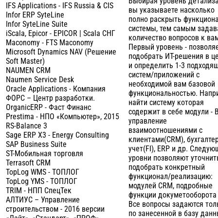
Выбирая уровень детализ
IFS Applications - IFS Russia & CIS
вы указываете насколько
Infor ERP SyteLine
полно раскрыть функцион
Infor SyteLine Suite
системы, тем самым задав
iScala, Epicor - EPICOR | Scala СНГ
количество вопросов к вам
Maconomy - FTS Maconomy
Первый уровень - позволя
Microsoft Dynamics NAV (Решение
подобрать ИТ-решения в ц
Soft Master)
и определить 1-3 подходя
NAUMEN CRM
систем/приложений с
Naumen Service Desk
необходимой вам базовой
Oracle Applications - Компания
функциональностью. Напр
ФОРС – Центр разработки.
найти систему которая
OrganicERP - Фаст Финанс
содержит в себе модули - B
Prestima - НПО «Компьютер», 2015
управление
RS-Balance 3
взаимоотношениями с
Sage ERP X3 - Energy Consulting
клиентами(CRM), бухгалте
SAP Business Suite
учет(FI), ERP и др. Следу
ST-Мобильная торговля
уровни позволяют уточнит
Terrasoft CRM
подобрать конкретный
TopLog WMS - ТОПЛОГ
функционал/реализацию:
TopLog YMS - ТОПЛОГ
модулей CRM, подробные
TRIM - НПП СпецТек
функции докуметооборота 
АЛТИУС – Управление
Все вопросы задаются тол
строительством - 2016 версии
по занесенной в базу дан