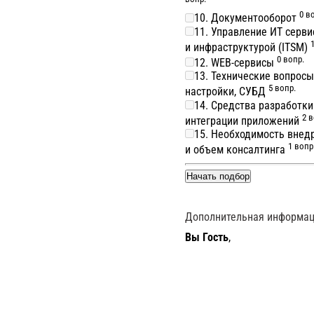
0 в
10. Документооборот
11. Управление ИТ серв
и инфраструктурой (ITSM)
0 вопр.
12. WEB-сервисы
13. Технические вопросы
5 вопр.
настройки, СУБД
14. Средства разработки
2 в
интеграции приложений
15. Необходимость внед
1 вопр
и объем консалтинга
Дополнительная информа
Вы Гость
,