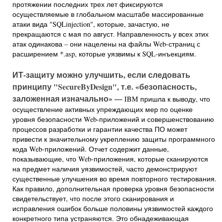
протяжении последних трех лет фиксируются
осуществляемые в глобальном масштабе массированные
атаки вида "SQLinjection", которые, зачастую, не
прекращаются с мая по август. Направленность у всех этих
атак одинакова – они нацелены на файлы Web-страниц с
расширением *.asp, которые уязвимы к SQL-инъекциям.
ИТ-защиту можно улучшить, если следовать
принципу "
Secure
By
Design", т.е. «безопасность,
заложенная изначально» —
IBM пришла к выводу, что
осуществление активных упреждающих мер по оценке
уровня безопасности Web-приложений и совершенствованию
процессов разработки и гарантии качества ПО может
привести к значительному укреплению защиты программного
кода Web-приложений. Отчет содержит данные,
показывающие, что Web-приложения, которые сканируются
на предмет наличия уязвимостей, часто демонстрируют
существенные улучшения во время повторного тестирования.
Как правило, дополнительная проверка уровня безопасности
свидетельствует, что после этого сканирования и
исправления ошибок больше половины уязвимостей каждого
конкретного типа устраняются. Это обнадеживающая