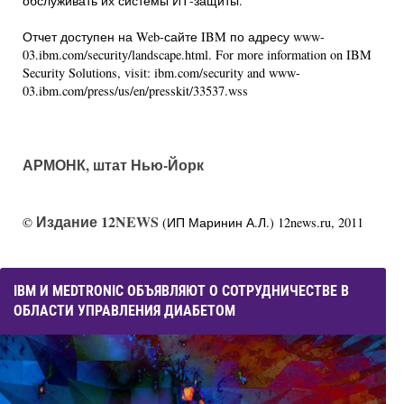
обслуживать их системы ИТ-защиты.
Отчет доступен на Web-сайте IBM по адресу www-
03.ibm.com/security/landscape.html. For more information on IBM
Security Solutions, visit: ibm.com/security and www-
03.ibm.com/press/us/en/presskit/33537.wss
АРМОНК, штат Нью-Йорк
Издание 12NEWS
©
(ИП Маринин А.Л.) 12news.ru, 2011
IBM И MEDTRONIC ОБЪЯВЛЯЮТ О СОТРУДНИЧЕСТВЕ В
ОБЛАСТИ УПРАВЛЕНИЯ ДИАБЕТОМ