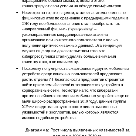
наращиванию объема спама, а, вместо этого,
концентрируют свои усилия на обходе спам-фильтров.
Несмотря на то, что, в целом, стало значительно меньше
фишинговых атак по сравнению с предыдущими годами, в
2010 году все большее значение стал приобретать т.н.
«направленный фишинг» ("spearphishing" –
узконаправленные координированные атаки на
организацию или конкретного пользователя с целью
получения критически важных данных). Эта тенденция
служит еще одним доказательством того, что
киберпреступники стали уделять больше внимания
качеству атак, а не количеству.
Поскольку популярность смартфонов и других мобильных
устройств среди конечных пользователей продолжает
расти, отделы ИТ-безопасности предприятий стремятся
найти приемлемый способ интеграции этих устройств в
корпоративные сети. Несмотря на то, что кибератаки
против новейшего поколения мобильных устройств еще не
были широко распространены в 2010 году, данные группы
X-Force свидетельствуют о росте числа выявленных
уязвимостей и эксплоитов, целью которых являются
именно подобные устройства.
Диаграмма: Рост числа выявленных уязвимостей за
период с 1996 по 2010 гг.