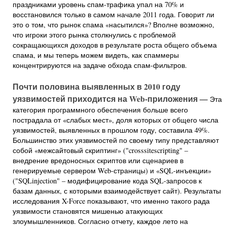
праздниками уровень спам-трафика упал на 70% и
восстановился только в самом начале 2011 года. Говорит ли
это о том, что рынок спама «насытился»? Вполне возможно,
что игроки этого рынка столкнулись с проблемой
сокращающихся доходов в результате роста общего объема
спама, и мы теперь можем видеть, как спаммеры
концентрируются на задаче обхода спам-фильтров.
Почти половина выявленных в 2010 году
уязвимостей приходится на
Web-приложения —
Эта
категория программного обеспечения больше всего
пострадала от «слабых мест», доля которых от общего числа
уязвимостей, выявленных в прошлом году, составила 49%.
Большинство этих уязвимостей по своему типу представляют
собой «межсайтовый скриптинг» ("crosssitescripting" –
внедрение вредоносных скриптов или сценариев в
генерируемые сервером Web-страницы) и «SQL-инъекции»
("SQLinjection" – модифицирование кода SQL-запросов к
базам данных, с которыми взаимодействует сайт). Результаты
исследования X-Force показывают, что именно такого рада
уязвимости становятся мишенью атакующих
злоумышленников. Согласно отчету, каждое лето на