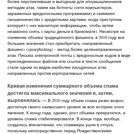
более перспективным и выгодным для злоумышленников
методам атак, таким как ботнеты (сети компьютеров,
зараженных вредоносными программами) и скимминг
(мошенничество с кредитными картами, когда преступник
копирует с них магнитную информацию, чтобы затем
незаконно снять с карты деньги в банкомате). Несмотря на
снижение объема традиционного фишинга, в 2010 году все
большее значение стал приобретать «направленный
фишинг» (spearphishing) – метод более целенаправленных
атак. Письма электронной почты с вредоносным кодом в виде
присоединенных файлов или ссылок в тексте сообщения
стали одним из видов наиболее изощренных атак,
направленных против корпоративных сетей.
Кривая изменения суммарного объема спама
достигла максимального значения и, затем,
выровнялась —
В 2010 году объем спама резко возрос,
достигнув своего наивысшего уровня за всю историю этого
явления. К концу года, однако, рост объема прекратился, и
уровень спама стабилизировался. В конце года, вообще,
создалось впечатление, что спаммеры ушли в отпуск,
поскольку непосредственно перед Рождественскими