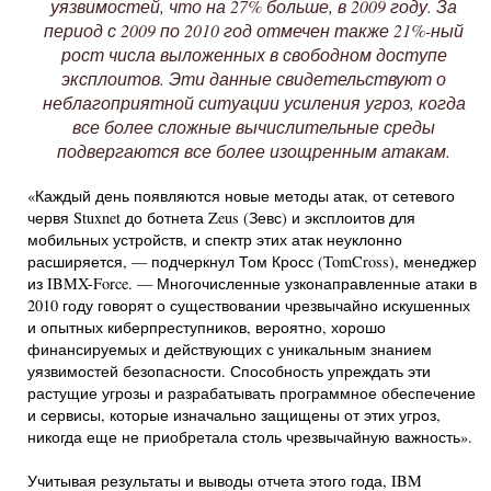
уязвимостей, что на 27% больше, в 2009 году. За
период с 2009 по 2010 год отмечен также 21%-ный
рост числа выложенных в свободном доступе
эксплоитов. Эти данные свидетельствуют о
неблагоприятной ситуации усиления угроз, когда
все более сложные вычислительные среды
подвергаются все более изощренным атакам.
«Каждый день появляются новые методы атак, от сетевого
червя Stuxnet до ботнета Zeus (Зевс) и эксплоитов для
мобильных устройств, и спектр этих атак неуклонно
расширяется, — подчеркнул Том Кросс (TomCross), менеджер
из IBMX-Force. — Многочисленные узконаправленные атаки в
2010 году говорят о существовании чрезвычайно искушенных
и опытных киберпреступников, вероятно, хорошо
финансируемых и действующих с уникальным знанием
уязвимостей безопасности. Способность упреждать эти
растущие угрозы и разрабатывать программное обеспечение
и сервисы, которые изначально защищены от этих угроз,
никогда еще не приобретала столь чрезвычайную важность».
Учитывая результаты и выводы отчета этого года, IBM