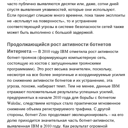
часто публично выявляются десятки или, даже, сотни дней
спустя выявления уязвимостей, которые они используют.
Если проходит слишком много времени, пока такие эксплоиты
не «всплывут на поверхность», то и устранение
соответствующей угрозы в системе безопасности сетей также
может быть выполнено с большой задержкой.
Продолжающийся рост активности ботнетов
Интернета —
В 2010 году IBM отметила рост активности
ботнет-троянов (формирующих компьютерную сеть,
состоящую из хостов с запущенными троянскими
программами). Это рост весьма значителен, поскольку,
несмотря на все более энергичные и координируемые усилия
по снижению активности ботнетов и их устранению, эта
угроза, похоже, набирает темп. Тем не менее, данные IBM
отражают положительные результаты успешных усилий,
предпринятых в начале 2010 года для борьбы с ботнетом
Waledac, следствием которых стало практически мгновенное
снижение объема регистрируемого трафика. С другой
стороны, ботнет Zeus продолжает эволюционировать – на его
долю приходится значительная часть ботнет-активности,
выявленная IBM в 2010 году. Как результат огромной