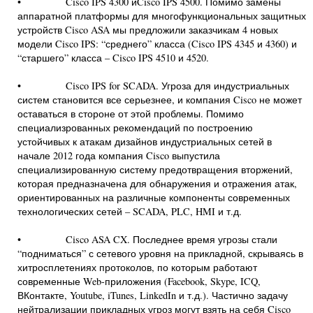
• Cisco IPS 4300 иCisco IPS 4500. Помимо замены
аппаратной платформы для многофункциональных защитных
устройств Cisco ASA мы предложили заказчикам 4 новых
модели Cisco IPS: “среднего” класса (Cisco IPS 4345 и 4360) и
“старшего” класса – Cisco IPS 4510 и 4520.
• Cisco IPS for SCADA. Угроза для индустриальных
систем становится все серьезнее, и компания Cisco не может
оставаться в стороне от этой проблемы. Помимо
специализрованных рекомендаций по построению
устойчивых к атакам дизайнов индустриальных сетей в
начале 2012 года компания Cisco выпустила
специализированную систему предотвращения вторжений,
которая предназначена для обнаружения и отражения атак,
ориентированных на различные компоненты современных
технологических сетей – SCADA, PLC, HMI и т.д.
• Cisco ASA CX. Последнее время угрозы стали
“подниматься” с сетевого уровня на прикладной, скрываясь в
хитросплетениях протоколов, по которым работают
современные Web-приложения (Facebook, Skype, ICQ,
ВКонтакте, Youtube, iTunes, LinkedIn и т.д.). Частично задачу
нейтрализации прикладных угроз могут взять на себя Cisco