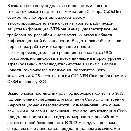
В заключение хочу поделиться и новостями нашего
технологического партнера – компании «С-Терра СиЭсПи»,
совместно с которой мы разрабатываем
высокопроизводительные системы криптографической
защиты информации (VPN-решения), удовлетворяющие
требованиям российских нормативных актов в области
информационной безопасности. Выделю два события – во-
первых, разработку и тестирование нового
высокопроизводительного решения на базе Cisco UCS,
позволяющего шифровать поток данных на втором уровне с
агрегированнoй производительностью 10 Гбит/с. Вторая
новость заключается в получении положительного
заключения ФСБ о соответствии CSP VPN Gate требованиям к
СКЗИ по классу КС3.
Вышеизложенное лишний раз подтверждает как то, что 2012
год был очень успешным для компании Cisco с точки зрения
информационной безопасности, ознаменовавшись очень
важными анонсами и новинками, так и то, что компания Cisco
продолжает оставаться лидером мирового и российского
рынка сетевой безопасности. В 2013-м году, уверен, мы
сохраним свое лидерство, предлагая нашим заказчикам и