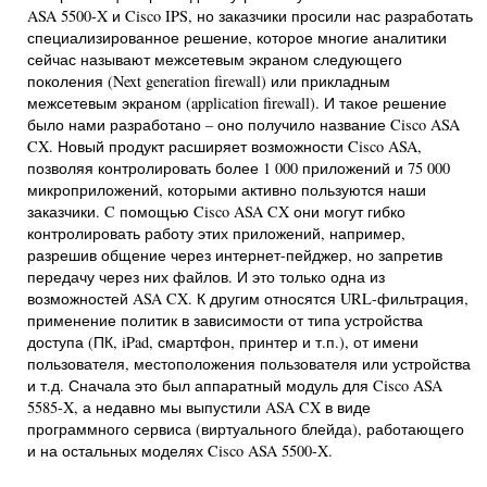
ASA 5500-X и Cisco IPS, но заказчики просили нас разработать
специализированное решение, которое многие аналитики
сейчас называют межсетевым экраном следующего
поколения (Next generation firewall) или прикладным
межсетевым экраном (application firewall). И такое решение
было нами разработано – оно получило название Cisco ASA
CX. Новый продукт расширяет возможности Cisco ASA,
позволяя контролировать более 1 000 приложений и 75 000
микроприложений, которыми активно пользуются наши
заказчики. C помощью Cisco ASA CX они могут гибко
контролировать работу этих приложений, например,
разрешив общение через интернет-пейджер, но запретив
передачу через них файлов. И это только одна из
возможностей ASA CX. К другим относятся URL-фильтрация,
применение политик в зависимости от типа устройства
доступа (ПК, iPad, смартфон, принтер и т.п.), от имени
пользователя, местоположения пользователя или устройства
и т.д. Сначала это был аппаратный модуль для Cisco ASA
5585-X, а недавно мы выпустили ASA CX в виде
программного сервиса (виртуального блейда), работающего
и на остальных моделях Cisco ASA 5500-X.