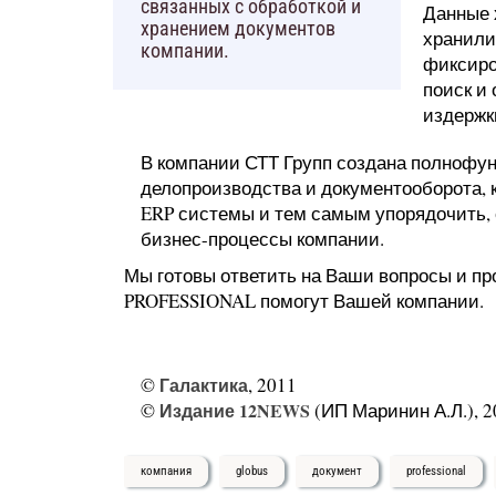
связанных с обработкой и
Данные 
хранением документов
хранили
компании.
фиксиро
поиск и
издержк
В компании СТТ Групп создана полнофу
делопроизводства и документооборота, 
ERP системы и тем самым упорядочить,
бизнес-процессы компании.
Мы готовы ответить на Ваши вопросы и пр
PROFESSIONAL помогут Вашей компании.
©
Галактика
, 2011
©
Издание 12NEWS
(ИП Маринин А.Л.), 2
компания
globus
документ
professional