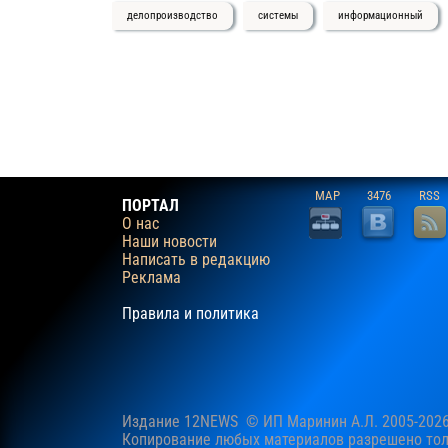
делопроизводство
системы
информационный
MAP
3476
RSS
ПОРТАЛ
О нас
Наши новости
Написать в редакцию
Реклама
Правила и политика
Издание 12NEWS © ИП Маринин А.Л. 2005-202
Копирование любых материалов разрешено толь