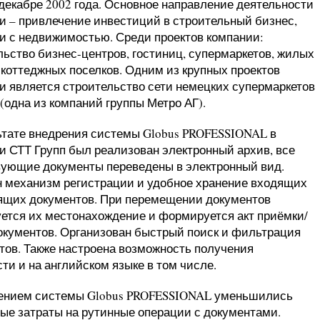
 декабре 2002 года. Основное направление деятельности
и – привлечение инвестиций в строительный бизнес,
и с недвижимостью. Среди проектов компании:
льство бизнес-центров, гостиниц, супермаркетов, жилых
 коттеджных поселков. Одним из крупных проектов
и является строительство сети немецких супермаркетов
(одна из компаний группы Метро АГ).
ьтате внедрения системы Globus PROFESSIONAL в
и СТТ Групп был реализован электронный архив, все
ующие документы переведены в электронный вид.
 механизм регистрации и удобное хранение входящих
ящих документов. При перемещении документов
ется их местонахождение и формируется акт приёмки/
окументов. Организован быстрый поиск и фильтрация
тов. Также настроена возможность получения
ти и на английском языке в том числе.
ением системы Globus PROFESSIONAL уменьшились
ые затраты на рутинные операции с документами.