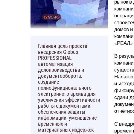
рынок в
компани
операци
строите
домов и
компани
«РЕАЛ» 
Главная цель проекта
внедрения Globus
В резул
PROFESSIONAL-
компани
автоматизация
существ
делопроизводства и
документооборота,
Налажен
создание
и исход
полнофункционального
фиксиру
электронного архива для
сдачи д
увеличения эффективности
докумен
работы с документами,
отчётнос
обеспечения защиты
информации, уменьшение
С внедр
временных и
материальных издержек
временн