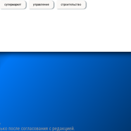
супермаркет
управление
строительство
6
ко после согласования c редакцией.