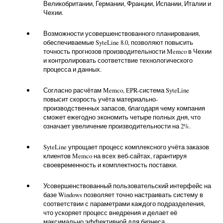
Великобритании, Германии, Франции, Испании, Италии и
Чехии.
Возможности усовершенствованного планирования,
обеспечиваемые SyteLine 8.0, позволяют повысить
точность прогнозов производительности Memco в Чехии
и контролировать соответствие технологического
процесса и данных.
Согласно расчётам Memco, EPR-система SyteLine
повысит скорость учёта материально-
производственных запасов, благодаря чему компания
сможет ежегодно экономить четыре полных дня, что
означает увеличение производительности на 2%.
SyteLine упрощает процесс комплексного учёта заказов
клиентов Memco на всех веб-сайтах, гарантируя
своевременность и комплектность поставки.
Усовершенствованный пользовательский интерфейс на
базе Windows позволяет точно настраивать систему в
соответствии с параметрами каждого подразделения,
что ускоряет процесс внедрения и делает её
максимально эффективной для бизнеса.