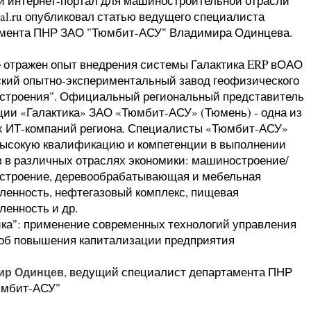
 интернет-портал для машиностроительной отрасли
tal.ru опубликовал статью ведущего специалиста
мента ПНР ЗАО "Тюмбит-АСУ" Владимира Одинцева.
е отражен опыт внедрения системы Галактика ERP вОАО
кий опытно-экспериментальный завод геофизического
строения". Официальный региональный представитель
ции «Галактика» ЗАО «Тюмбит-АСУ» (Тюмень) - одна из
 ИТ-компаний региона. Специалисты «Тюмбит-АСУ»
ысокую квалификацию и компетенции в выполнении
в в различных отраслях экономики: машиностроение/
строение, деревообрабатывающая и мебельная
енность, нефтегазовый комплекс, пищевая
енность и др.
ика": применение современных технологий управления
соб повышения капитализации предприятия
ир Одинцев
, ведущий специалист департамента ПНР
юмбит-АСУ"