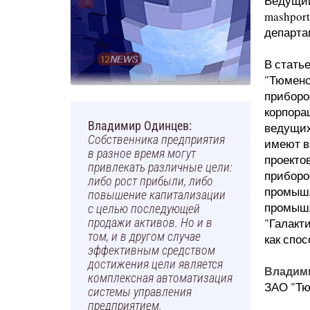
Ведущий
mashpor
департа
В стать
"Тюменс
приборо
корпора
Владимир Одинцев:
ведущих
Собственника предприятия
имеют в
в разное время могут
проекто
привлекать различные цели:
приборо
либо рост прибыли, либо
промышл
повышение капитализации
промышл
с целью последующей
"Галакт
продажи активов. Но и в
том, и в другом случае
как спо
эффективным средством
достижения цели является
Владим
комплексная автоматизация
ЗАО "Т
системы управления
предприятием.