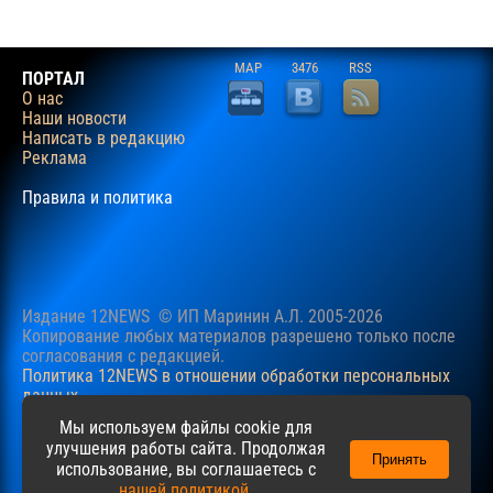
MAP
3476
RSS
ПОРТАЛ
О нас
Наши новости
Написать в редакцию
Реклама
Правила и политика
Издание 12NEWS © ИП Маринин А.Л. 2005-2026
Копирование любых материалов разрешено только после
согласования c редакцией.
Политика 12NEWS в отношении обработки персональных
данных
Наш сайт использует файлы cookie для учучшения
Мы используем файлы cookie для
пользовательского опыта. Продолжая просматривать сайт,
улучшения работы сайта. Продолжая
Принять
вы соглашаетесь с нашей
Политикой
в отношении файлов
использование, вы соглашаетесь с
cookie.
нашей политикой
.