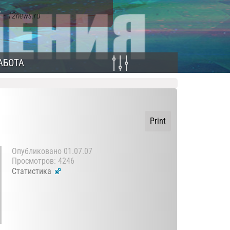
я
- 12news.ru
АБОТА
Print
Опубликовано
01.07.07
Просмотров: 4246
Статистика