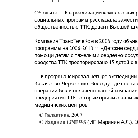
Об опыте ТТК в реализации комплексных 
социальных программ рассказала замести
общественностью ТТК, доцент Высшей шк
Компания ТрансТелеКом в 2006 году объя
программы на 2006-2010 гг. «Детские сер
помощи детям с тяжелыми сердечно-сосу
средства ТТК прооперировано 45 детей с 
ТТК профинансировал четыре экспедиции
Карачаево-Черкессию, Вологду, где специ
операции были оплачены нашей компанией
предприятия ТТК, которые организовали а
медицинских центров.
©
Галактика
, 2007
©
Издание 12NEWS
(ИП Маринин А.Л.), 2