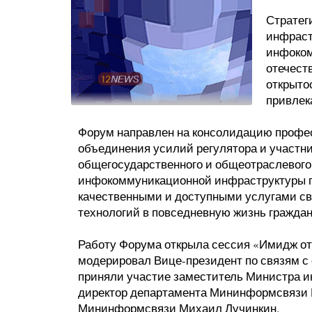
Стратег
инфраст
инфоком
отечест
открытос
привлек
Форум направлен на консолидацию профес
объединения усилий регулятора и участн
общегосударственного и общеотраслевого 
инфокоммуникационной инфраструктуры г
качественными и доступными услугами с
технологий в повседневную жизнь граждан
Работу Форума открыла сессия «Имидж от
модерировал Вице-президент по связям с
приняли участие заместитель Министра и
директор департамента Мининформсвязи И
Мининформсвязи Михаил Лучинкин.