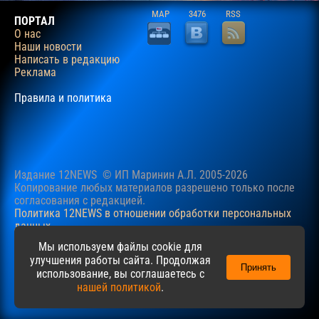
MAP
3476
RSS
ПОРТАЛ
О нас
Наши новости
Написать в редакцию
Реклама
Правила и политика
Издание 12NEWS © ИП Маринин А.Л. 2005-2026
Копирование любых материалов разрешено только после
согласования c редакцией.
Политика 12NEWS в отношении обработки персональных
данных
Наш сайт использует файлы cookie для учучшения
Мы используем файлы cookie для
пользовательского опыта. Продолжая просматривать сайт,
улучшения работы сайта. Продолжая
Принять
вы соглашаетесь с нашей
Политикой
в отношении файлов
использование, вы соглашаетесь с
cookie.
нашей политикой
.