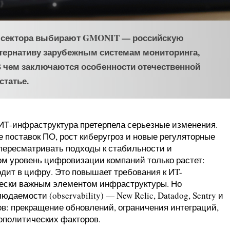
о сектора выбирают GMONIT — российскую
ьтернативу зарубежным системам мониторинга,
 чем заключаются особенности отечественной
статье.
 ИТ-инфраструктура претерпела серьезные изменения.
 поставок ПО, рост киберугроз и новые регуляторные
пересматривать подходы к стабильности и
м уровень цифровизации компаний только растет:
одит в цифру. Это повышает требования к ИT-
чески важным элементом инфраструктуры. Но
аемости (observability) — New Relic, Datadog, Sentry и
ов: прекращение обновлений, ограничения интеграций,
ополитических факторов.