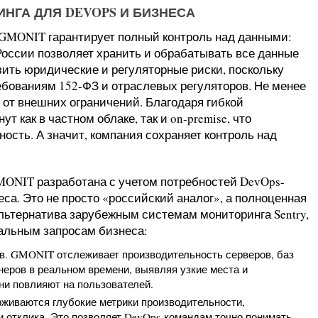
НГА ДЛЯ DEVOPS И БИЗНЕСА
 GMONIT гарантирует полный контроль над данными:
оссии позволяет хранить и обрабатывать все данные
зить юридические и регуляторные риски, поскольку
бованиям 152-ФЗ и отраслевых регуляторов. Не менее
от внешних ограничений. Благодаря гибкой
 как в частном облаке, так и on-premise, что
сть. А значит, компания сохраняет контроль над
ONIT разработана с учетом потребностей DevOps-
са. Это не просто «российский аналог», а полноценная
альтернатива зарубежным системам мониторинга Sentry,
туальным запросам бизнеса:
в. GMONIT отслеживает производительность серверов, баз
неров в реальном времени, выявляя узкие места и
они повлияют на пользователей.
живаются глубокие метрики производительности,
и отклика. Это позволяет DevOps-командам точно понимать,