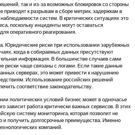
ешений, так и из-за возможных блокировок со стороны
 приводят к разрывам в сборе метрик, задержкам в
наблюдаемости систем. В критических ситуациях это
еса, поскольку инциденты могут оставаться
для оперативного реагирования.
а. Юридические риски при использовании зарубежных
учаях, когда в собираемых данных присутствуют
тельная информация. В большинстве случаев сами
е риски чаще связаны с логами. Если такие данные
анных серверах, это может привести к нарушению
ледствиям. Использование российских решений
печить соответствие законодательству.
нии политических условий бизнес может в одночасье
ого зависит работа критически важных сервисов. В этих
йскую систему мониторинга, которая позволит не
но и получить долгосрочные преимущества. Именно
ехнологических компаний.