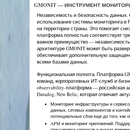
GMONIT — ИНСТРУМЕНТ МОНИТОРИ
Независимость и безопасность данных.
использование системы мониторинга в Р
на территории страны. Это помогает сни
платформа полностью соответствует тре
важное преимущество — независимость 
архитектуре GMONIT может быть развернут
обеспечивает дополнительную защищенно
всеми базами данных.
Функциональная полнота. Платформа GM
команд, корпоративных ИТ-служб и бизне
observability-платформа — российская 
Datadog, New Relic, которая отвечает ак
Мониторинг инфраструктуры и сервисо
данных, сетевых компонентов и контей
потенциальные сбои еще до того, как 
APM и мониторинг приложений. Поддер
трассировка запросов и анализ времен