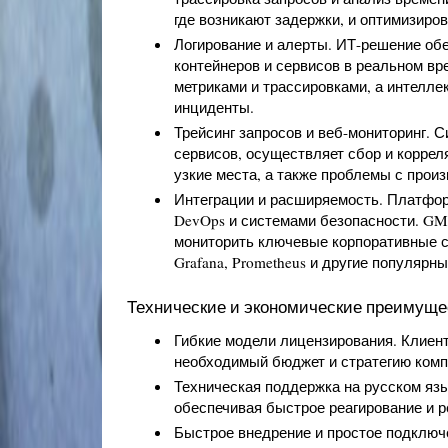
где возникают задержки, и оптимизиро
Логирование и алерты. ИТ-решение обе
контейнеров и сервисов в реальном вре
метриками и трассировками, а интелле
инциденты.
Трейсинг запросов и веб-мониторинг. 
сервисов, осуществляет сбор и корреля
узкие места, а также проблемы с прои
Интеграции и расширяемость. Платфор
DevOps и системами безопасности. GM
мониторить ключевые корпоративные си
Grafana, Prometheus и другие популярн
Технические и экономические преимуще
Гибкие модели лицензирования. Клиен
необходимый бюджет и стратегию комп
Техническая поддержка на русском яз
обеспечивая быстрое реагирование и 
Быстрое внедрение и простое подключе