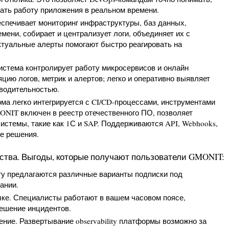
вать работу приложения в реальном времени.
спечивает мониторинг инфраструктуры, баз данных,
мени, собирает и централизует логи, объединяет их с
ктуальные алерты помогают быстро реагировать на
Система контролирует работу микросервисов и онлайн
цию логов, метрик и алертов; легко и оперативно выявляет
зводительностью.
ма легко интегрируется с CI/CD-процессами, инструментами
ONIT включен в реестр отечественного ПО, позволяет
стемы, такие как 1С и SAP. Поддерживаются API, Webhooks,
ые решения.
ства. Выгоды, которые получают пользователи GMONIT:
ту предлагаются различные варианты подписки под
ании.
ыке. Специалисты работают в вашем часовом поясе,
решение инцидентов.
ние. Развертывание observability платформы возможно за