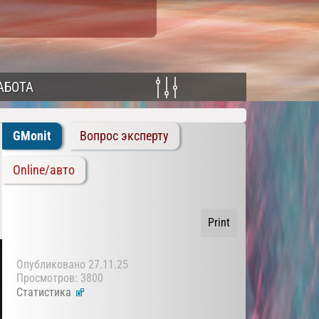
АБОТА
GMonit
Вопрос эксперту
Online/авто
Print
Опубликовано
27.11.25
Просмотров: 3800
Статистика