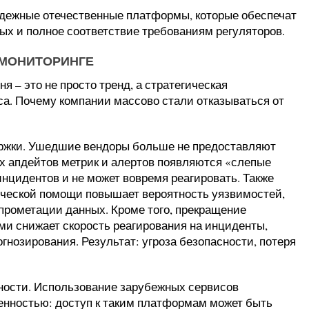
адежные отечественные платформы, которые обеспечат
ых и полное соответствие требованиям регуляторов.
МОНИТОРИНГЕ
 – это не просто тренд, а стратегическая
а. Почему компании массово стали отказываться от
ржки. Ушедшие вендоры больше не предоставляют
ых апдейтов метрик и алертов появляются «слепые
нцидентов и не может вовремя реагировать. Также
ической помощи повышает вероятность уязвимостей,
мпрометации данных. Кроме того, прекращение
и снижает скорость реагирования на инциденты,
гнозирования. Результат: угроза безопасности, потеря
пности. Использование зарубежных сервисов
енностью: доступ к таким платформам может быть