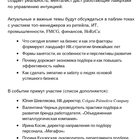
создаёт реальность; менталист даст работающие лайфхаки
по управлению интуицией.
Актуальные и важные темы будут обсуждаться в паблик-токах
с участием топ-менеджеров из ритейла, ИТ,
промышленности, FMCG, финансов, HoReCa:
Что сегодня влияет на бизнес и как эти факторы
формируют ландшафт HR-стратегии ближайших лет
Формы занятости, их особенности и перспективы развития
Почему дорожает экономика подбора и как повышать
эффективность найма
Как сделать эмпатию и заботу о людях основой
успешного бизнеса
В событии примут участие (список дополняется):
Юлия Шевлякова, HR-директор, Colgate-Palmolive Company
Валентина Черных,руководитель практики подбора и
развития бренда работодателя, «Объединенная
металлургическая компания»
Ирина Косик, директор направления по подбору
персонала, «Мегафон»
Полина Кухарская, руководитель департамента подбора