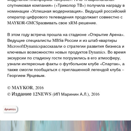
спутниковая компания» («Триколор ТВ») получила награду в
номинации «Успешная модернизация». Ведущий российский
оператор цифрового телевидения продолжает совместно с
MAYKOR-GMCSразвивать свое xRM-решение.
В этом году встреча прошла на стадионе «Открытие Арена».
Ведущие специалисты MBSв России и из штаб-квартиры
MicrosoftDynamicsрассказали о стратегии развития бизнеса и
ключевых возможностях новых продуктов Dynamics. Во время
экскурсии по стадиону гости погрузились в его атмосферу,
узнали интересные факты о футбольном клубе «Спартак», а
также смогли пообщаться с приглашенной легендой клуба –
Георгием Ярцевым.
MAYKOR
©
, 2016
Издание 12NEWS
©
(ИП Маринин А.Л.), 2016
dynamics