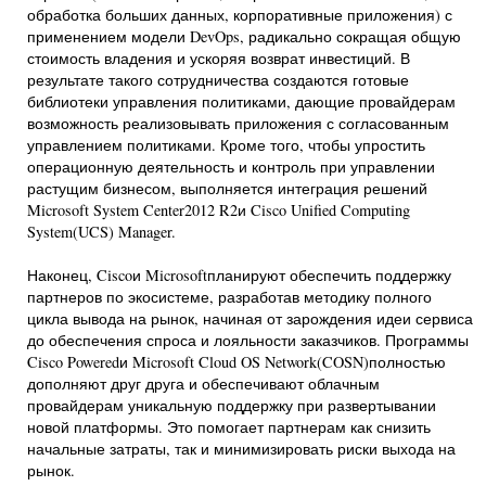
обработка больших данных, корпоративные приложения) с
применением модели DevOps, радикально сокращая общую
стоимость владения и ускоряя возврат инвестиций. В
результате такого сотрудничества создаются готовые
библиотеки управления политиками, дающие провайдерам
возможность реализовывать приложения с согласованным
управлением политиками. Кроме того, чтобы упростить
операционную деятельность и контроль при управлении
растущим бизнесом, выполняется интеграция решений
Microsoft System Center2012 R2и Cisco Unified Computing
System(UCS) Manager.
Наконец, Ciscoи Microsoftпланируют обеспечить поддержку
партнеров по экосистеме, разработав методику полного
цикла вывода на рынок, начиная от зарождения идеи сервиса
до обеспечения спроса и лояльности заказчиков. Программы
Cisco Poweredи Microsoft Cloud OS Network(COSN)полностью
дополняют друг друга и обеспечивают облачным
провайдерам уникальную поддержку при развертывании
новой платформы. Это помогает партнерам как снизить
начальные затраты, так и минимизировать риски выхода на
рынок.