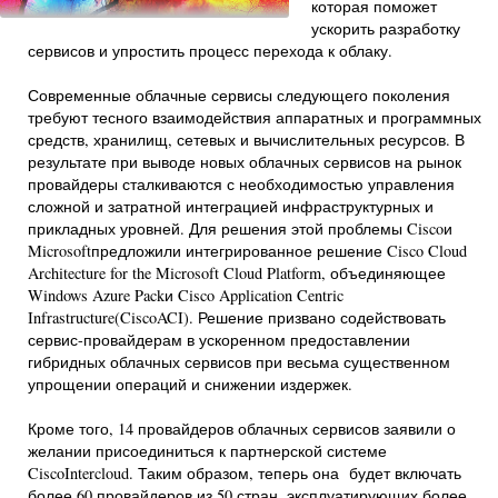
которая поможет
ускорить разработку
сервисов и упростить процесс перехода к облаку.
Современные облачные сервисы следующего поколения
требуют тесного взаимодействия аппаратных и программных
средств, хранилищ, сетевых и вычислительных ресурсов. В
результате при выводе новых облачных сервисов на рынок
провайдеры сталкиваются с необходимостью управления
сложной и затратной интеграцией инфраструктурных и
прикладных уровней. Для решения этой проблемы Ciscoи
Microsoftпредложили интегрированное решение Cisco Cloud
Architecture for the Microsoft Cloud Platform, объединяющее
Windows Azure Packи Cisco Application Centric
Infrastructure(CiscoACI). Решение призвано содействовать
сервис-провайдерам в ускоренном предоставлении
гибридных облачных сервисов при весьма существенном
упрощении операций и снижении издержек.
Кроме того, 14 провайдеров облачных сервисов заявили о
желании присоединиться к партнерской системе
CiscoIntercloud. Таким образом, теперь она будет включать
более 60 провайдеров из 50 стран, эксплуатирующих более