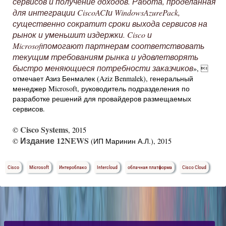
сервисов и получение доходов. Работа, проделанная
для интеграции CiscoACIи WindowsAzurePack,
существенно сократит сроки выхода сервисов на
рынок и уменьшит издержки. Cisco и
Microsoftпомогают партнерам соответствовать
текущим требованиям рынка и удовлетворять
быстро меняющиеся потребности заказчиков
», 
отмечает Азиз Бенмалек (Aziz Benmalek), генеральный
менеджер Microsoft, руководитель подразделения по
разработке решений для провайдеров размещаемых
сервисов.
Cisco Systems
©
, 2015
Издание 12NEWS
©
(ИП Маринин А.Л.), 2015
Cisco
Microsoft
Интероблако
Intercloud
облачная платформа
Cisco Cloud