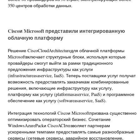
350 центров обработки данных.
Cisco
и
Microsoft
представили интегрированную
облачную платформу
Решение CiscoCloudArchitectureдля облачной платформы
Microsoftвключает структурные блоки, используя которые
провайдеры смогут выйти за рамки традиционного
предложения инфраструктуры как услуги
(infrastructureasaservice, IaaS). Теперь поставщики услуг получат
возможность предоставлять заказчикам комбинированные
решения, включающие инфраструктуру как услугу,
платформу как услугу (platformasaservice, PaaS) и программное
обеспечение как услугу (softwareasaservice, SaaS).
Интеграция технологий Ciscoи Microsoftпризвана существенно
оптимизировать операторский бизнес. Сочетание
WindowsAzurePackи CiscoACIпозволяет партнерам
ускоренными темпами предоставлять самые разнообразные
сервисы (сетевые сервисы, аварийное восстановление,