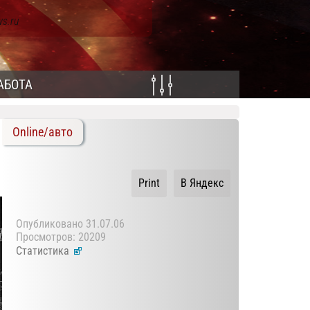
ws.ru
АБОТА
Online/авто
Print
В Яндекс
Опубликовано
31.07.06
Просмотров: 20209
Статистика