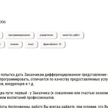
006
программирование
управление
качество работ
т
знания
опыт
франчайзинг 1С
то попытка дать Заказчикам дифференцированное представление 
я программировать, отличается по качеству предоставляемых усл
в, внедренцев и т.д.
два пути: первый - у Заказчика (к сожалению или счастью эконом
изм воспитаний профессионалов.
боты беспочвенны, работу Вы всегда найдете, при условии, что 