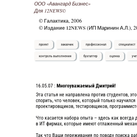
ООО «Авангард Бизнес»
Для 12NEWS©
©
Галактика
, 2006
©
Издание 12NEWS
(ИП Маринин А.Л.), 2
проект
заказчик
профессионал
специалист
контроль выполнения
бухгалтер
оценка
уче
16.05.07 :
Многоуважаемый Дмитрий!
Эта статья не направлена против студентов, э
спорить, что человек, который только научилс
проектировщиков, тестировщиков, программисто
Что касается набора опыта – здесь как всегда 
в ИТ фирмах, которые имеют отлаженный механ
Так что Ваши переживания по поводу поиска ра