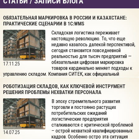
СТАТЬИ / ЗАПИСИ БЛОГА
ОБЯЗАТЕЛЬНАЯ МАРКИРОВКА В РОССИИ И КАЗАХСТАНЕ:
ПРАКТИЧЕСКИЕ СЦЕНАРИИ В 1С:WMS
Складская логистика переживает
настоящую революцию. То, что еще
недавно казалось далекой перспективой,
сегодня становится повседневной
реальностью для тысяч предприятий —
обязательная цифровая маркировка
17.11.25
товаров кардинально меняет подходы к
управлению складом. Компания СИТЕК, как официальный
разработчик 1С:WMS и партнер фирмы 1С, представила
инновационное решение для интеграции с системами
РОБОТИЗАЦИЯ СКЛАДОВ, КАК КЛЮЧЕВОЙ ИНСТРУМЕНТ
маркировки. В рамках вебинара «Обязательная маркировка в
РЕШЕНИЯ ПРОБЛЕМЫ НЕХВАТКИ ПЕРСОНАЛА
Казахстане: экспертный разговор о внедрении на склад
В эпоху стремительного развития
маркировки и 1С:WMS» обсудили особенности обязательной
торговли и постоянно растущих
маркировки в России и Казахстане, прямую интеграцию с
потребительских ожиданий
системой Честный Знак и потенциал такой интеграции с
логистические предприятия
международными системами.
сталкиваются с критической проблемой
– острой нехваткой квалифицированных
14.07.25
кадров. Особенно остро эта ситуация