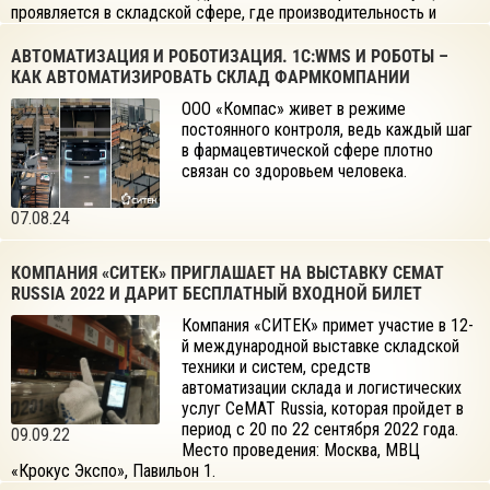
проявляется в складской сфере, где производительность и
оперативность выполнения заказов напрямую зависят от наличия
и профессионализма рабочего персонала. Для преодоления
АВТОМАТИЗАЦИЯ И РОБОТИЗАЦИЯ. 1С:WMS И РОБОТЫ –
этого кризиса предприятия все чаще прибегают к роботизации,
КАК АВТОМАТИЗИРОВАТЬ СКЛАД ФАРМКОМПАНИИ
рассматривая ее как стратегический инструмент оптимизации
ООО «Компас» живет в режиме
складских операций.
постоянного контроля, ведь каждый шаг
в фармацевтической сфере плотно
связан со здоровьем человека.
07.08.24
КОМПАНИЯ «СИТЕК» ПРИГЛАШАЕТ НА ВЫСТАВКУ CEMAT
RUSSIA 2022 И ДАРИТ БЕСПЛАТНЫЙ ВХОДНОЙ БИЛЕТ
Компания «СИТЕК» примет участие в 12-
й международной выставке складской
техники и систем, средств
автоматизации склада и логистических
услуг CeMAT Russia, которая пройдет в
период с 20 по 22 сентября 2022 года.
09.09.22
Место проведения: Москва, МВЦ
«Крокус Экспо», Павильон 1.