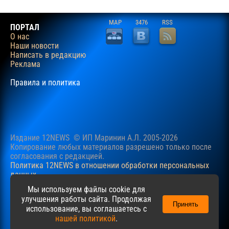
MAP
3476
RSS
ПОРТАЛ
О нас
Наши новости
Написать в редакцию
Реклама
Правила и политика
Издание 12NEWS © ИП Маринин А.Л. 2005-2026
Копирование любых материалов разрешено только после
согласования c редакцией.
Политика 12NEWS в отношении обработки персональных
данных
Наш сайт использует файлы cookie для учучшения
Мы используем файлы cookie для
пользовательского опыта. Продолжая просматривать сайт,
улучшения работы сайта. Продолжая
Принять
вы соглашаетесь с нашей
Политикой
в отношении файлов
использование, вы соглашаетесь с
cookie.
нашей политикой
.