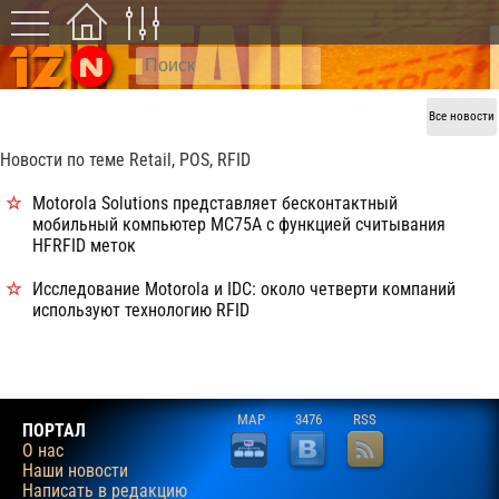
Все новости
Новости по теме Retail, POS, RFID
Motorola Solutions представляет бесконтактный
мобильный компьютер MC75A с функцией считывания
HFRFID меток
Исследование Motorola и IDC: около четверти компаний
используют технологию RFID
MAP
3476
RSS
ПОРТАЛ
О нас
Наши новости
Написать в редакцию