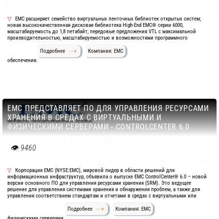
EMC расширяет семейство виртуальных ленточных библиотек открытых систем;
новая высококачественная дисковая библиотека High-End EMC® серии 6000,
масштабируемость до 1,8 петабайт; передовые предложения VTL с максимальной
производительностью, масштабируемостью и возможностями программного
Подробнее
Компания: EMC
обеспечения.
ЕМС ПРЕДСТАВЛЯЕТ ПО ДЛЯ УПРАВЛЕНИЯ РЕСУРСАМИ
ХРАНЕНИЯ В СРЕДАХ С ВИРТУАЛЬНЫМИ И
ФИЗИЧЕСКИМИ СЕРВЕРАМИ - CONTROLCENTER 6.0
9460
Корпорация ЕМС (NYSE:EMC), мировой лидер в области решений для
информационных инфраструктур, объявила о выпуске EMC ControlCenter® 6.0 – новой
версии основного ПО для управления ресурсами хранения (SRM). Это ведущее
решение для управления системами хранения и обнаружения проблем, а также для
управления соответствием стандартам и отчетами в средах с виртуальными или
Подробнее
Компания: EMC
физическими серверами.