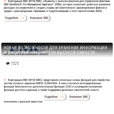
Корпорация EMC (NYSE:EMC), объявила о выпуске решения для управления файлами
EMC Rainfinity® File Management Appliance™ (FMA), которое позволяет добиться снижения
расходов на управление и создать нормы автоматического архивирования файлов в
средах с разнородными серверами и подключаемыми к сети накопителями (NAS).
Подробнее
Компания: EMC
НОВЫЕ ВОЗМОЖНОСТИ ДЛЯ ХРАНЕНИЯ ИНФОРМАЦИИ
И ДИСКОВЫЕ НАКОПИТЕЛИ ВЫСОКОЙ ЕМКОСТИ
7525
Корпорация EMC (NYSE:EMC), представила несколько новых функций для семейства
систем сетевого хранения EMC® CLARiiON®. К ним относятся интегрированные
функции безопасности, дополнительные функции iSCSI и усовершенствованные
функции доступа к данным, а также поддержка дисковых накопителей нового
Подробнее
Компания: EMC
поколения с высокой емкостью.