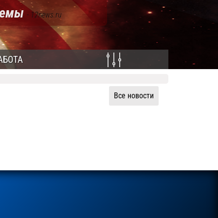
стемы
- 12news.ru
АБОТА
Все новости