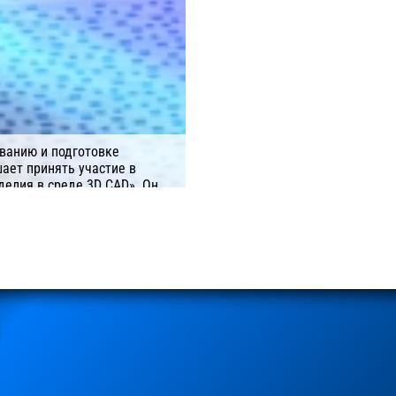
ванию и подготовке
ает принять участие в
елия в среде 3D CAD». Он
орам и руководителям
ающим за технологическую
 а также специалистам в
боростроения.