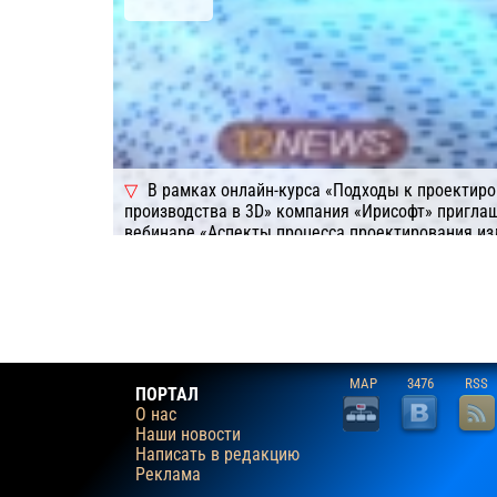
В рамках онлайн-курса «Подходы к проектиро
производства в 3D» компания «Ирисофт» приглаш
вебинаре «Аспекты процесса проектирования изд
будет интересен главным инженерам, конструкт
отделов проектирования, а также лицам, отвеч
подготовку производства – главным технологам,
области проектирования, машиностроения и при
Подробнее
Компания: ИРИСОФТ
MAP
3476
RSS
ПОРТАЛ
О нас
Наши новости
Написать в редакцию
Реклама