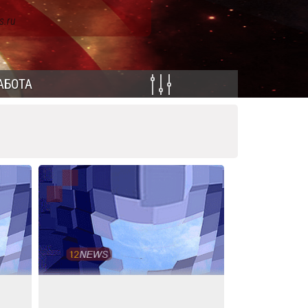
s.ru
АБОТА