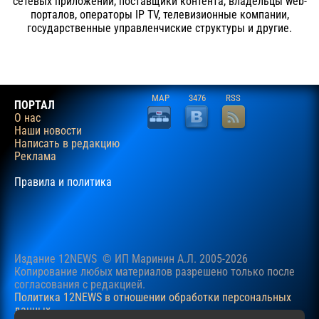
сетевых приложений, поставщики контента, владельцы web-
порталов, операторы IP TV, телевизионные компании,
государственные управленчиские структуры и другие.
MAP
3476
RSS
ПОРТАЛ
О нас
Наши новости
Написать в редакцию
Реклама
Правила и политика
Издание 12NEWS © ИП Маринин А.Л. 2005-2026
Копирование любых материалов разрешено только после
согласования c редакцией.
Политика 12NEWS в отношении обработки персональных
данных