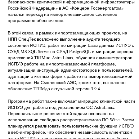
безопасности критической информационной инфраструктуры
Российской Федерации» в АО «Концерн Росэнергоатом»
начался переход на импортонезависимое системное
программное обеспечение.
В этой связи, в рамках импортозамещающих проектов, на
НПП СпецТек возложено выполнение аудита текущего
состояния ИСПУЭ, работ по миграции базы данных ИСПУЭ с
СУБД MS SQL Server на СУБД PostgreSQL и миграции сервера
приложений TRIMна Astra Linux, обучения администраторов
ИСПУЭ работе на импортонезависимой платформе,
актуализации инструкций администраторов и пользователей,
адаптации отчетных форм к работе на импортонезависимой
платформе. На Смоленской АЭС, кроме того, выполнено
обновление TRIMдо актуальной версии 3.9.4.
Программа работ также включает миграцию клиентской части
ИСПУЭ для работы под управлением ОС AstraLinux.
Первоначальное решение этой задачи основано на
использовании свободно распространяемого ПО Wine. Затем
планируется реализовать пользовательские функции ИСПУЭ
в веб-интерфейсе, что обеспечит независимость клиентской
части ИСПУЭ от программно-аппаратных средств рабочих