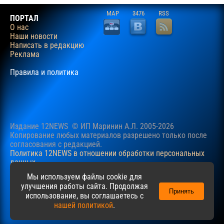
MAP
3476
RSS
ПОРТАЛ
О нас
Наши новости
Написать в редакцию
Реклама
Правила и политика
Издание 12NEWS © ИП Маринин А.Л. 2005-2026
Копирование любых материалов разрешено только после
согласования c редакцией.
Политика 12NEWS в отношении обработки персональных
данных
Наш сайт использует файлы cookie для учучшения
Мы используем файлы cookie для
пользовательского опыта. Продолжая просматривать сайт,
улучшения работы сайта. Продолжая
Принять
вы соглашаетесь с нашей
Политикой
в отношении файлов
использование, вы соглашаетесь с
cookie.
нашей политикой
.