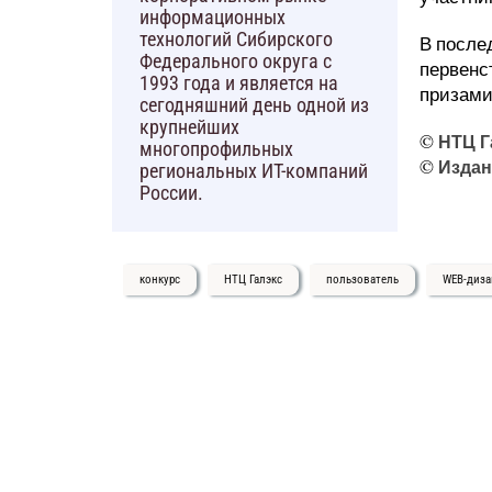
информационных
технологий Сибирского
В после
Федерального округа с
первенс
1993 года и является на
призами
сегодняшний день одной из
крупнейших
©
НТЦ Г
многопрофильных
©
Издан
региональных ИТ-компаний
России.
конкурс
НТЦ Галэкс
пользователь
WEB-диза