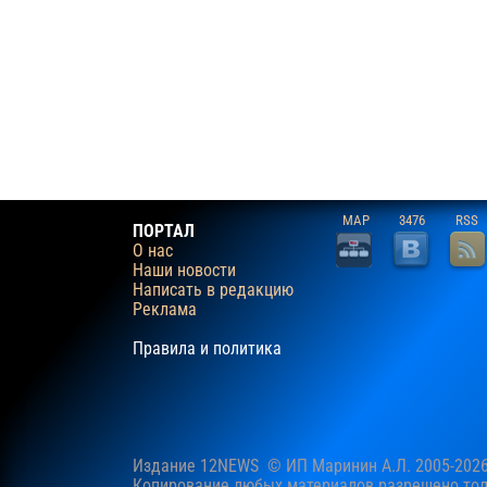
MAP
3476
RSS
ПОРТАЛ
О нас
Наши новости
Написать в редакцию
Реклама
Правила и политика
Издание 12NEWS © ИП Маринин А.Л. 2005-202
Копирование любых материалов разрешено толь