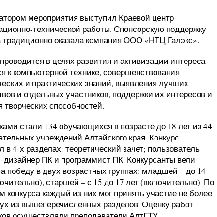
атором мероприятия выступил Краевой центр
ционно-технической работы. Спонсорскую поддержку
а традиционно оказала компания ООО «НТЦ Галэкс».
 проводится в целях развития и активизации интереса
я к компьютерной технике, совершенствования
ческих и практических знаний, выявления лучших
ивов и отдельных участников, поддержки их интересов и
я творческих способностей.
ками стали 134 обучающихся в возрасте до 18 лет из 44
ательных учреждений Алтайского края. Конкурс
 в 4-х разделах: теоретический зачет; пользователь
-дизайнер ПК и программист ПК. Конкурсанты вели
за победу в двух возрастных группах: младшей – до 14
ючительно), старшей – с 15 до 17 лет (включительно). По
м конкурса каждый из них мог принять участие не более
вух из вышеперечисленных разделов. Оценку работ
ков осуществляли преподаватели АлтГТУ.