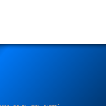
6
ко после согласования c редакцией.