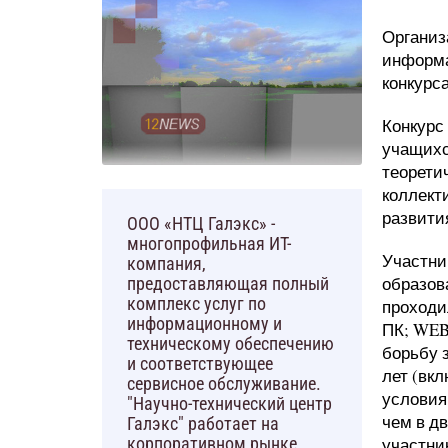
Организ
информа
конкурс
Конкурс
учащихс
теорети
коллект
развити
ООО «НТЦ Галэкс» -
многопрофильная ИТ-
Участни
компания,
образов
предоставляющая полный
комплекс услуг по
проходил
информационному и
ПК; WEB
техническому обеспечению
борьбу 
и соответствующее
лет (вкл
сервисное обслуживание.
условия
"Научно-технический центр
чем в д
Галэкс" работает на
участни
корпоративном рынке