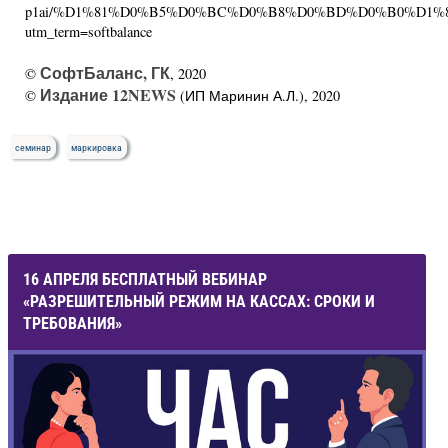
p1ai/%D1%81%D0%B5%D0%BC%D0%B8%D0%BD%D0%B0%D1%8
utm_term=softbalance
СофтБаланс, ГК
©
, 2020
Издание 12NEWS
©
(ИП Маринин А.Л.), 2020
семинар
маркировка
16 АПРЕЛЯ БЕСПЛАТНЫЙ ВЕБИНАР
«РАЗРЕШИТЕЛЬНЫЙ РЕЖИМ НА КАССАХ: СРОКИ И
ТРЕБОВАНИЯ»