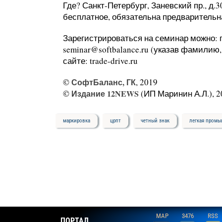
Где? Санкт-Петербург, Заневский пр., д.3
бесплатное, обязательна предварительн
Зарегистрироваться на семинар можно: по
seminar@softbalance.ru (указав фамилию
сайте: trade-drive.ru
©
СофтБаланс, ГК
, 2019
©
Издание 12NEWS
(ИП Маринин А.Л.), 2
маркировка
црпт
четный знак
легкая пром
MAP
3476
RSS
ПОРТАЛ