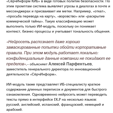
«СёрчИнформ КИБ» в виде готовых политик безопасности. По
этим промптам система выявляет угрозы в диалогах в почте и
мессенджерах и присваивает им метки. Например, «откат»,
«просьба перевода на карту», «воровство» или «раскрытие
коммерческой тайны». Такую классификацию может
выполнить только ИИ-модуль, поскольку он понимает
контекст, бизнес-процессы и учитывает тональность общения.
«Нейросеть распознает даже хорошо
замаскированные попытки обойти корпоративные
правила. При этом модуль работает локально:
конфиденциальные данные компании не покидают ее
Алексей Парфентьев
пределов»,
– объясняет
,
заместитель генерального директора по инновационной
деятельности «СёрчИнформ».
ИИ-модуль также представляет ИБ-специалисту краткое
содержание длинных переписок и документов для быстрого
ознакомления. Одновременно нейросеть может переводить
тексты прямо в интерфейсе DLP на несколько языков:
русский, английский, испанский, французский, немецкий и
арабский.