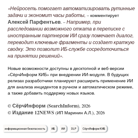
«Нейросеть помогает автоматизировать рутинные
задачи и экономит часы работы,
– комментирует
Алексей Парфентьев
Например, при
. –
расследовании возможного отката в переписке с
иностранным партнером ИИ сразу помечает диалог,
переводит ключевые фрагменты и создает краткую
сводку. Это позволит ИБ-службе сосредоточиться
на принятии решений».
Новые возможности доступны в десктопной и веб-версии
«СёрчИнформ КИБ» при внедрении ИИ-модуля. В будущих
релизах разработчики планируют расширить применение ИИ
для анализа инцидентов в ручном и автоматическом режиме,
а также добавить поддержку новых языков.
СёрчИнформ (SearchInform)
©
, 2026
Издание 12NEWS
©
(ИП Маринин А.Л.), 2026
информационная безопасность
ИБ
ИИ
DLP
СёрчИнформ КИБ