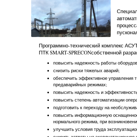
Специал
автомат
процесс
пускона
Программно-технический комплекс АСУТ
ПТК SMART-SPRECONсобственной разраб
повысить надежность работы оборудов
снизить риски тяжелых аварий;
обеспечить эффективное управления т
предаварийных режимах;
повысить надежность и эффективност
повысить степень автоматизации опера
подготовить к переходу на необслужи
повысить информационную оснащеннос
нормального режима, при возникновени
улучшить условия труда эксплуатацио
снизить затраты на эксплуатационное 