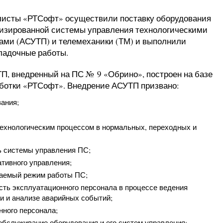
исты «РТСофт» осуществили поставку оборудования
изированной системы управления технологическими
ами (АСУТП) и телемеханики (ТМ) и выполнили
ладочные работы.
П, внедренный на ПС № 9 «Обрино», построен на базе
отки «РТСофт». Внедрение АСУТП призвано:
ания;
ехнологическим процессом в нормальных, переходных и
ь системы управления ПС;
тивного управления;
ваемый режим работы ПС;
ть эксплуатационного персонала в процессе ведения
и и анализе аварийных событий;
нного персонала;
обслуживание оборудования и его систем управления;