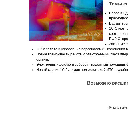
Темы с
Новое в НД
Краснодарс
Бухгалтерс
1С-Отчетнос
соотношени
ПФР. Отпра
Закрытие сч
1С:Зарплата и управление персоналом 8 - изменения в
Новые возможности работы с электронными счетами-фа
органы;
Электронный документооборот - надежный помощник б
Новый сервис 1С:Линк для пользователей ИТС – удобн
Возможно расшир
Участие 