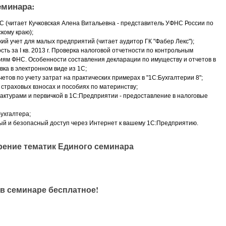
еминара:
С (читает Кучковская Алена Витальевна - представитель УФНС России по
кому краю);
кий учет для малых предприятий (читает аудитор ГК "Фабер Лекс");
ть за I кв. 2013 г. Проверка налоговой отчетности по контрольным
ям ФНС. Особенности составления декларации по имуществу и отчетов в
вка в электронном виде из 1С;
етов по учету затрат на практических примерах в "1С:Бухгалтерии 8";
 страховых взносах и пособиях по материнству;
ктурами и первичкой в 1С:Предприятии - предоставление в налоговые
ухгалтера;
ый и безопасный доступ через Интернет к вашему 1С:Предприятию.
ение тематик Единого семинара
в семинаре бесплатное!