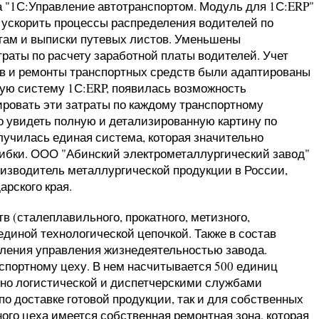
 "1С:Управление автотранспортом. Модуль для 1С:ERP"
 ускорить процессы распределения водителей по
ам и выписки путевых листов. Уменьшены
траты по расчету заработной платы водителей. Учет
ов и ремонты транспортных средств были адаптированы
ую систему 1С:ERP, появилась возможность
ировать эти затраты по каждому транспортному
ло увидеть полную и детализированную картину по
олучилась единая система, которая значительно
шибки. ООО "Абинский электрометаллургический завод"
изводитель металлургической продукции в России,
рского края.
в (сталеплавильного, прокатного, метизного,
 единой технологической цепочкой. Также в состав
еления управления жизнедеятельностью завода.
спортному цеху. В нем насчитывается 500 единиц
вно логистической и диспетчерскими службами
по доставке готовой продукции, так и для собственных
ого цеха имеется собственная ремонтная зона, которая