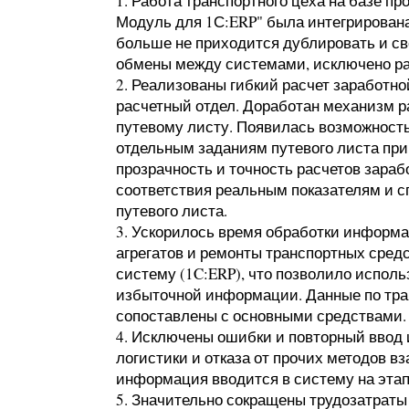
1. Работа транспортного цеха на базе п
Модуль для 1С:ERP" была интегрирован
больше не приходится дублировать и св
обмены между системами, исключено р
2. Реализованы гибкий расчет заработно
расчетный отдел. Доработан механизм р
путевому листу. Появилась возможность
отдельным заданиям путевого листа пр
прозрачность и точность расчетов зараб
соответствия реальным показателям и с
путевого листа.
3. Ускорилось время обработки информа
агрегатов и ремонты транспортных сре
систему (1C:ERP), что позволило испол
избыточной информации. Данные по тра
сопоставлены с основными средствами.
4. Исключены ошибки и повторный ввод
логистики и отказа от прочих методов в
информация вводится в систему на эта
5. Значительно сокращены трудозатраты