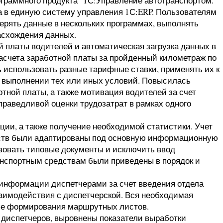
рограммного продукта "1С:Управление автотранспортом.
а в единую систему управления 1С:ERP. Пользователям
ерять данные в нескольких программах, выполнять
асхождения данных.
й платы водителей и автоматическая загрузка данных в
асчета заработной платы за пройденный километраж по
 использовать разные тарифные ставки, применять их к
и выполнении тех или иных условий. Повысилась
отной платы, а также мотивация водителей за счет
праведливой оценки трудозатрат в рамках одного
ции, а также получение необходимой статистики. Учет
дств были адаптированы под основную информационную
ьзовать типовые документы и исключить ввод
нспортным средствам были приведены в порядок и
 информации диспетчерами за счет введения отдела
заимодействия с диспетчерской. Вся необходимая
пе формирования маршрутных листов.
 диспетчеров, выровнены показатели выработки