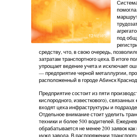
Система
помогла
маршрут
трудоза
агрегат
под общ
регистр
средству, что, в свою очередь, позволи
затратам транспортного цеха. В итоге п
упрощает ведение учета и исключает о
— предприятие черной металлургии, про
расположенный в городе Абинск Краснода
Предприятие состоит из пяти производст
кислородного, известкового), связанных
входят цеха инфраструктуры и подразд
Отдельное внимание стоит уделить тран
техники и более 500 водителей. Ежедне
обрабатывается не менее 200 заявок как 
нужд завода. В распоряжении транспортн