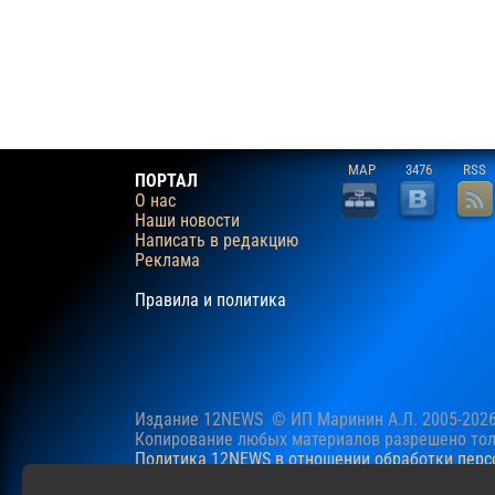
MAP
3476
RSS
ПОРТАЛ
О нас
Наши новости
Написать в редакцию
Реклама
Правила и политика
Издание 12NEWS © ИП Маринин А.Л. 2005-202
Копирование любых материалов разрешено толь
Политика 12NEWS в отношении обработки пер
Наш сайт использует файлы cookie для учучше