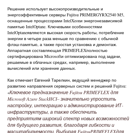
Решение использует высокопроизводительные и
энергоэффективные серверы Fujitsu PRIMERGYRX2540 M5,
оснащенные процессорами IntelXeonи энергонезависимой
памятью IntelOptane. Ключевыми особенностями
IntelOptaneявляются высокая скорость работы, потребление
энергии в четыре раза меньше по сравнению с обычной
флэш-памятью, а также простая установка и демонтаж.
Аппаратная составляющая PRIMEFLEXполностью
сертифицирована Microsoftи оптимизирована под задачи,
решаемые в облачных средах, например, выполнение
вычислений или хранение данных.
Как отмечает Евгений Тарелкин, ведущий менеджер по
развитию направления серверных систем и решений Fujitsu:
Ключевое предназначение Fujitsu PRIMEFLEX для
«
Microsoft Azure StackHCI– значительно упростить
настройку, интеграцию и администрирование ИТ-
инфраструктуры, а также обеспечить
предприятиям широкий спектр новых возможностей
для будущего развития, благодаря гибкости и
масштабируемости. Выбирая FujitsuPRIMEFLEXдля