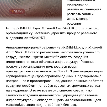
тестирования
различных сценариев
развертывания и
использования
решения
FujitsuPRIMEFLEXдля MicrosoftAzureStackHCI, что позволит
организациям существенно упростить процесс реального
внедрения AzureStackHCI.
Аппаратно-программное решение PRIMEFLEX для Microsoft
Azure Stack HCI стало результатам многолетнего успешного
сотрудничества Fujitsuи Microsoftв области создания
гиперконвергентных облачных инфраструктур. Решение
позволяет организациям пользоваться всеми
преимуществами системы Azure Stack HCI для модернизации
корпоративных центров обработки данных. Предварительно
настроенное и протестированное, данное решение работает
сразу «из коробки», не требуя серьезных временных затрат
на внедрение. В то же время оно снижает совокупную
стоимость владения дата-центром, упрощает управление
инфраструктурой и обладает широкими возможностями для
масштабирования под потребности бизнеса.