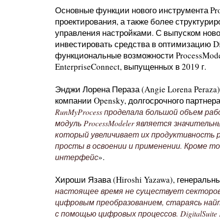
Основные функции нового инструмента Pr
проектирования, а также более структури
управления настройками. С выпуском ново
инвестировать средства в оптимизацию Di
функциональные возможности ProcessModele
EnterpriseConnect, выпущенных в 2019 г.
Энджи Лорена Пераза (Angie Lorena Peraz
компании Opensky, долгосрочного партнера 
RunMyProcess проделала большой объем ра
модуль ProcessModeler является значитель
который увеличивает их продуктивность ра
просты в освоении и применении. Кроме т
».
интерфейс
Хироши Язава (Hiroshi Yazawa), генеральны
настоящее время не существует секторов
цифровым преобразованием, стараясь найт
с помощью цифровых процессов. DigitalSuit