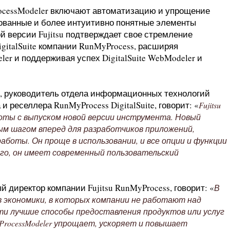
ocessModeler включают автоматизацию и упрощение
рованные и более интуитивно понятные элементы
й версии Fujitsu подтверждает свое стремление
gitalSuite компании RunMyProcess, расширяя
r и поддерживая успех DigitalSuite WebModeler и
a), руководитель отдела информационных технологий
и реселлера RunMyProcess DigitalSuite, говорит: «
Fujitsu
боты с выпуском новой версии инструмента. Новый
ным шагом вперед для разработчиков приложений,
боты. Он проще в использовании, и все опции и функции
ого, он имеет современный пользовательский
й директор компании Fujitsu RunMyProcess, говорит: «
В
 экономики, в которых компании не работают над
и лучшие способы предоставления продуктов или услуг
e ProcessModeler упрощает, ускоряет и повышает