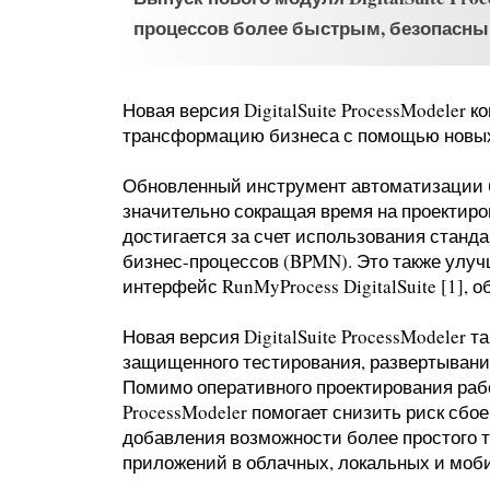
процессов более быстрым, безопасн
Новая версия DigitalSuite ProcessModeler 
трансформацию бизнеса с помощью новых
Обновленный инструмент автоматизации б
значительно сокращая время на проектиро
достигается за счет использования стан
бизнес-процессов (BPMN). Это также улуч
интерфейс RunMyProcess DigitalSuite [1]
Новая версия DigitalSuite ProcessModeler
защищенного тестирования, развертыван
Помимо оперативного проектирования раб
ProcessModeler помогает снизить риск сбо
добавления возможности более простого 
приложений в облачных, локальных и моб