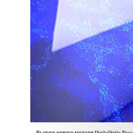
Выпуск нового модуля DigitalSuite Pr