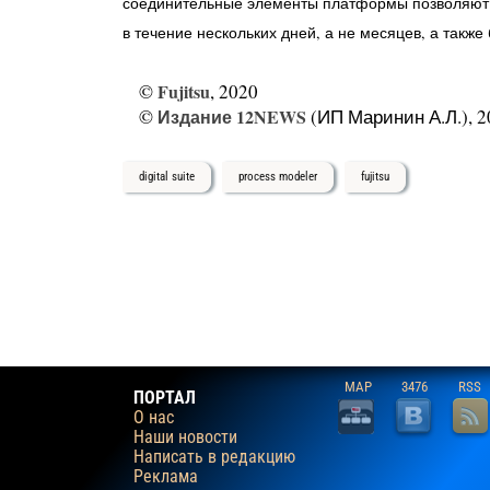
соединительные элементы платформы позволяют 
в течение нескольких дней, а не месяцев, а такж
©
Fujitsu
, 2020
©
Издание 12NEWS
(ИП Маринин А.Л.), 2
digital suite
process modeler
fujitsu
MAP
3476
RSS
ПОРТАЛ
О нас
Наши новости
Написать в редакцию
Реклама