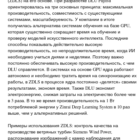
(ZDLS) на его основе. При разработке DLU Fujitsu
ориентировалась на три основных принципа: максимальная
производительность, совместимость с существующими
системами, масштабируемость. У компании в итоге
получилась альтернатива системам обучения на базе GPU,
которая существенно сокращает время на обучение и
проверку моделей искусственного интеллекта. Последние
способны показывать действительно высокую
производительность, но непродолжительное время, когда ИИ
необходимо учиться днями и неделями. Поэтому важно
постоянно обеспечивать высокую производительность, с чем
DLU справляется. В системах на основе GPU ядра работают
автономно и необходимо тратить время на синхронизацию их
работы, в ZDLS в процессе ядра постоянно «делятся» своими
результатами, экономя время. Также DLU экономит
электроэнергию, снижая затраты на электричество более чем
в 3 раза. В то же время производительность на 1 Вт
потребляемой энергии у Zinrai Deep Learning System в 10 раз
выше, чем у альтернативных решений.
Примеры использования ZDLS: контроль качества на
производстве ветряных турбин Siemens Wind Power,
распознавание изображений с камер наблюдения для