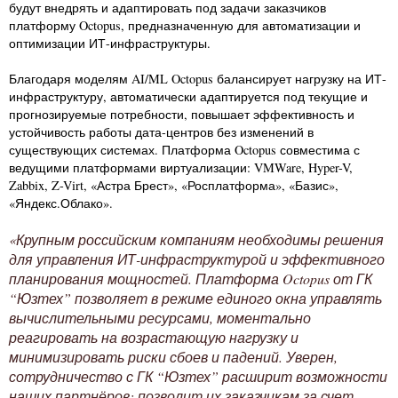
будут внедрять и адаптировать под задачи заказчиков
платформу Octopus, предназначенную для автоматизации и
оптимизации ИТ-инфраструктуры.
Благодаря моделям AI/ML Octopus балансирует нагрузку на ИТ-
инфраструктуру, автоматически адаптируется под текущие и
прогнозируемые потребности, повышает эффективность и
устойчивость работы дата-центров без изменений в
существующих системах. Платформа Octopus совместима с
ведущими платформами виртуализации: VMWare, Hyper-V,
Zabbix, Z-Virt, «Астра Брест», «Росплатформа», «Базис»,
«Яндекс.Облако».
«Крупным российским компаниям необходимы решения
для управления ИТ-инфраструктурой и эффективного
планирования мощностей. Платформа Octopus от ГК
“Юзтех” позволяет в режиме единого окна управлять
вычислительными ресурсами, моментально
реагировать на возрастающую нагрузку и
минимизировать риски сбоев и падений. Уверен,
сотрудничество с ГК “Юзтех” расширит возможности
наших партнёров: позволит их заказчикам за счет