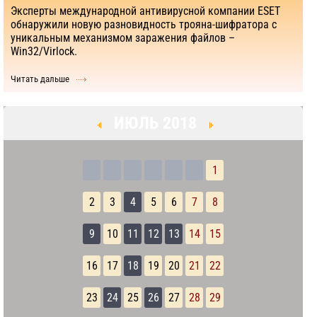
Эксперты международной антивирусной компании ESET
обнаружили новую разновидность трояна-шифратора с
уникальным механизмом заражения файлов –
Win32/Virlock.
Читать дальше
ИЮЛЬ 2018
1
2
3
4
5
6
7
8
9
10
11
12
13
14
15
16
17
18
19
20
21
22
23
24
25
26
27
28
29