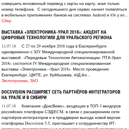
совершить мгновенный перевод с карты на карту, зная только
номер телефона. С сегодняшнего дня сервис начнет появляться
в мобильных приложениях банков на системах Android и iOs у кл...
Сбер
ВЫСТАВКА «ЭЛЕКТРОНИКА-УРАЛ 2018»: АКЦЕНТ НА
ЦИФРОВЫХ ТЕХНОЛОГИЯХ ДЛЯ УРАЛЬСКОГО РЕГИОНА
12.07.18
С 27 по 29 ноября 2018 года в Екатеринбурге
одновременно с XIV Международной специализированной
выставкой «Передовые Технологии Автоматизации. ПТА-Урал
2018» состоится IV Международная специализированная
выставка «Электроника—Урал 2018». Место проведения:
Екатеринбург, ЦМТЕ, ул. Куйбышева, 44Д.&n...
Экспотроника, ЗАО
DOCSVISION РАСШИРЯЕТ СЕТЬ ПАРТНЁРОВ-ИНТЕГРАТОРОВ
НА УРАЛЕ И В СИБИРИ
11.07.18
Компания «ДоксВижн», входящая в ТОП-3 вендоров
российских платформ СЭД/ECM, в связи с расширением сети
партнёров-интеграторов и в преддверии выхода новой версии
платформы Docsvision 5.5, приглашает к сотрудничеству ИТ-
компании, заинтересованные в расширении своей компетенции в