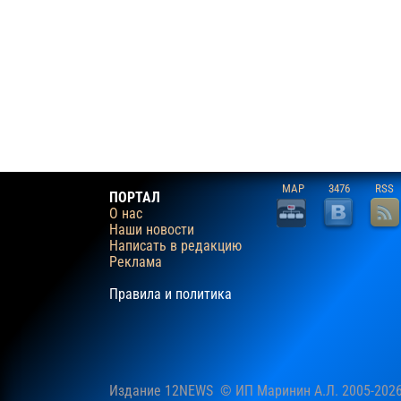
MAP
3476
RSS
ПОРТАЛ
О нас
Наши новости
Написать в редакцию
Реклама
Правила и политика
Издание 12NEWS © ИП Маринин А.Л. 2005-202