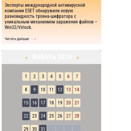
Эксперты международной антивирусной
компании ESET обнаружили новую
разновидность трояна-шифратора с
уникальным механизмом заражения файлов –
Win32/Virlock.
Читать дальше
ЯНВАРЬ 2024
1
2
3
4
5
6
7
8
9
10
11
12
13
14
15
16
17
18
19
20
21
22
23
24
25
26
27
28
29
30
31